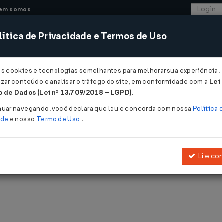
em somos
ítica de Privacidade e Termos de Uso
CONSULTORIA
SISTEMAS
COMÉRCIO EXTER
os cookies e tecnologias semelhantes para melhorar sua experiência,
zar conteúdo e analisar o tráfego do site, em conformidade com a
Lei
 de Dados (Lei nº 13.709/2018 – LGPD)
.
nuar navegando, você declara que leu e concorda com nossa
Política 
ade
e nosso
Termo de Uso
.
blicadas pelo LegisWeb.
Li e co