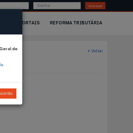
Acessar
IOR
PORTAIS
REFORMA TRIBUTÁRIA
 Geral de
Voltar
de
ncordo