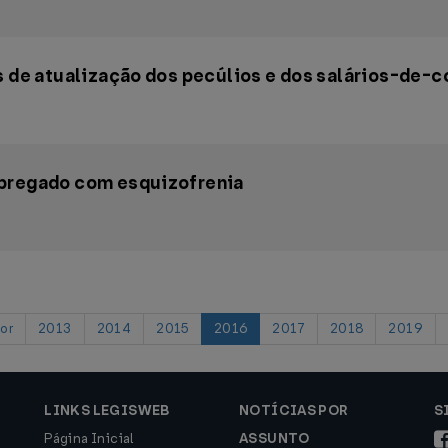
s de atualização dos pecúlios e dos salários-de-c
mpregado com esquizofrenia
or
2013
2014
2015
2016
2017
2018
2019
LINKS LEGISWEB
NOTÍCIAS POR
S
Página Inicial
ASSUNTO