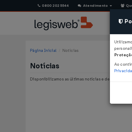
0800 202 5544
Atendimento
Qu
Pol
Utilizam
personali
Página Inicial
Notícias
Proteção
Notícias
Ao conti
Privacid
Disponibilizamos as últimas notícias e destaques pu