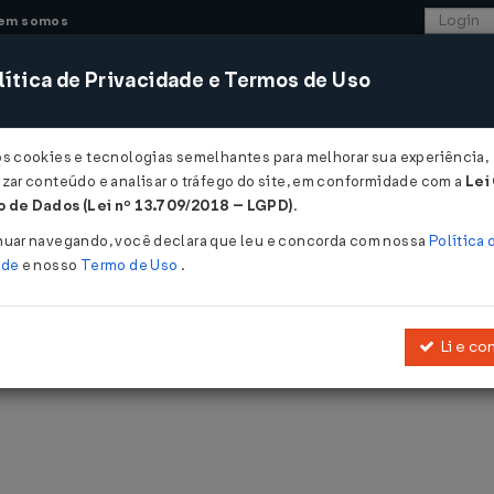
em somos
ítica de Privacidade e Termos de Uso
CONSULTORIA
SISTEMAS
COMÉRCIO EXTER
os cookies e tecnologias semelhantes para melhorar sua experiência,
zar conteúdo e analisar o tráfego do site, em conformidade com a
Lei
 de Dados (Lei nº 13.709/2018 – LGPD)
.
nuar navegando, você declara que leu e concorda com nossa
Política 
ade
e nosso
Termo de Uso
.
blicadas pelo LegisWeb.
Li e co