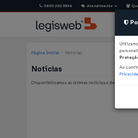
0800 202 5544
Atendimento
Qu
Pol
Utilizam
personali
Página Inicial
Notícias
Proteção
Notícias
Ao conti
Privacid
Disponibilizamos as últimas notícias e destaques pu