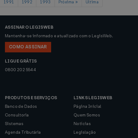
1991
1992
1993
Próxima
Última
ASSINAR O LEGISWEB
Mantenha-se informado e atualizado com o LegisWeb.
COMO ASSINAR
LIGUE GRÁTIS
0800 202 5544
PRODUTOS E SERVIÇOS
LINKS LEGISWEB
Banco de Dados
Página Inicial
Consultoria
Quem Somos
Sistemas
Notícias
Agenda Tributária
Legislação