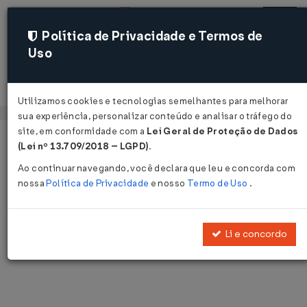
Política de Privacidade e Termos de
Uso
Acessar
Utilizamos cookies e tecnologias semelhantes para melhorar
sua experiência, personalizar conteúdo e analisar o tráfego do
site, em conformidade com a
Lei Geral de Proteção de Dados
Página Inicial
Notícias
Voltar
(Lei nº 13.709/2018 – LGPD)
.
Ao continuar navegando, você declara que leu e concorda com
Notícias
nossa
Política de Privacidade
e nosso
Termo de Uso
.
Disponibilizamos as últimas notícias e destaques publicadas pelo
LegisWeb.
Li e concordo