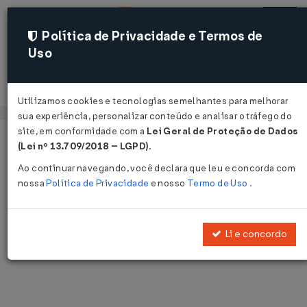
Política de Privacidade e Termos de
Uso
Acessar
Utilizamos cookies e tecnologias semelhantes para melhorar
sua experiência, personalizar conteúdo e analisar o tráfego do
site, em conformidade com a
Lei Geral de Proteção de Dados
Página Inicial
Notícias
Voltar
(Lei nº 13.709/2018 – LGPD)
.
Ao continuar navegando, você declara que leu e concorda com
Notícias
nossa
Política de Privacidade
e nosso
Termo de Uso
.
Disponibilizamos as últimas notícias e destaques publicadas pelo
LegisWeb.
Li e concordo