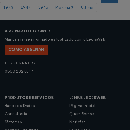
1943
1944
1945
Próxima
Última
ASSINAR O LEGISWEB
Mantenha-se informado e atualizado com o LegisWeb.
COMO ASSINAR
LIGUE GRÁTIS
0800 202 5544
PRODUTOS E SERVIÇOS
LINKS LEGISWEB
Banco de Dados
Página Inicial
Consultoria
Quem Somos
Sistemas
Notícias