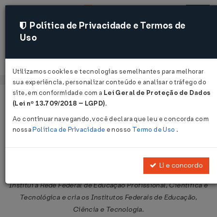
Política de Privacidade e Termos de
Uso
Acessar
Utilizamos cookies e tecnologias semelhantes para melhorar
sua experiência, personalizar conteúdo e analisar o tráfego do
site, em conformidade com a
Lei Geral de Proteção de Dados
Página Inicial
Legislações
Legislação Federal
Voltar
(Lei nº 13.709/2018 – LGPD)
.
Ao continuar navegando, você declara que leu e concorda com
Lei Nº 11892 DE 29/12/2008
nossa
Política de Privacidade
e nosso
Termo de Uso
.
Publicado no DOU em 30 dez 2008
Compartilhar:
Li e concordo
Institui a Rede Federal de Educação Profissional, Científica e
Tecnológica e cria os Institutos Federais de Educação,
Ciência e Tecnologia.