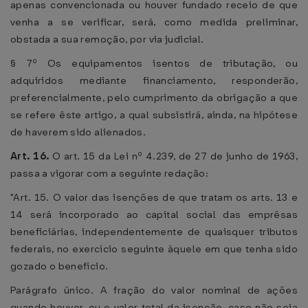
apenas convencionada ou houver fundado receio de que
venha a se verificar, será, como medida preliminar,
obstada a sua remoção, por via judicial.
§ 7º Os equipamentos isentos de tributação, ou
adquiridos mediante financiamento, responderão,
preferencialmente, pelo cumprimento da obrigação a que
se refere êste artigo, a qual subsistirá, ainda, na hipótese
de haverem sido alienados.
Art. 16.
O art. 15 da Lei nº 4.239, de 27 de junho de 1963,
passa a vigorar com a seguinte redação:
"Art. 15. O valor das isenções de que tratam os arts. 13 e
14 será incorporado ao capital social das emprêsas
beneficiárias, independentemente de quaisquer tributos
federais, no exercício seguinte àquele em que tenha sido
gozado o benefício.
Parágrafo único. A fração do valor nominal de ações
quando houver, ou o valor total da isenção, caso não seja