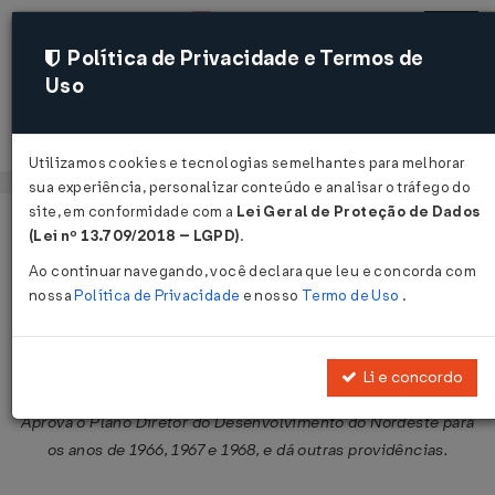
Política de Privacidade e Termos de
Uso
Acessar
Utilizamos cookies e tecnologias semelhantes para melhorar
sua experiência, personalizar conteúdo e analisar o tráfego do
site, em conformidade com a
Lei Geral de Proteção de Dados
Página Inicial
Legislações
Legislação Federal
Voltar
(Lei nº 13.709/2018 – LGPD)
.
Ao continuar navegando, você declara que leu e concorda com
Lei nº 4.869 de 01/12/1965
nossa
Política de Privacidade
e nosso
Termo de Uso
.
Publicado no DOU em 2 dez 1965
Compartilhar:
Li e concordo
Aprova o Plano Diretor do Desenvolvimento do Nordeste para
os anos de 1966, 1967 e 1968, e dá outras providências.