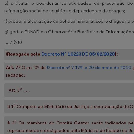
e) articular e coordenar as atividades de prevenção d
reinserção social de usuários e dependentes de drogas;
f) propor a atualização da política nacional sobre drogas na
g) gerir o FUNAD e o Observatório Brasileiro de Informações
....." (NR)
(Revogado pelo
Decreto Nº 10223 DE 05/02/2020
):
Art. 7º
O art. 3º do
Decreto nº 7.179, e 20 de maio de 2010
,
redação:
"Art. 3º .....
§ 1º Compete ao Ministério da Justiça a coordenação do C
§ 2º Os membros do Comitê Gestor serão indicados pelo
representados e designados pelo Ministro de Estado da Ju