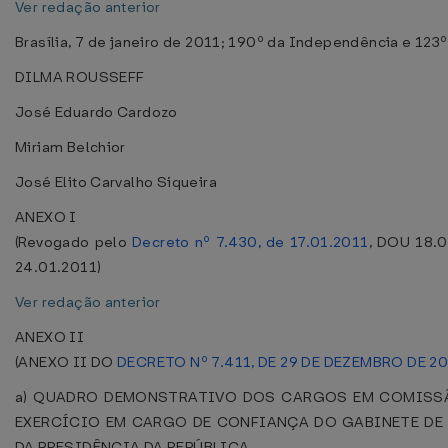
Ver redação anterior
Brasília, 7 de janeiro de 2011; 190º da Independência e 123º
DILMA ROUSSEFF
José Eduardo Cardozo
Miriam Belchior
José Elito Carvalho Siqueira
ANEXO I
(Revogado pelo
Decreto nº 7.430, de 17.01.2011
, DOU 18.0
24.01.2011)
Ver redação anterior
ANEXO II
(ANEXO II DO
DECRETO Nº 7.411, DE 29 DE DEZEMBRO DE 2
a) QUADRO DEMONSTRATIVO DOS CARGOS EM COMISSÃ
EXERCÍCIO EM CARGO DE CONFIANÇA DO GABINETE DE
DA PRESIDÊNCIA DA REPÚBLICA.