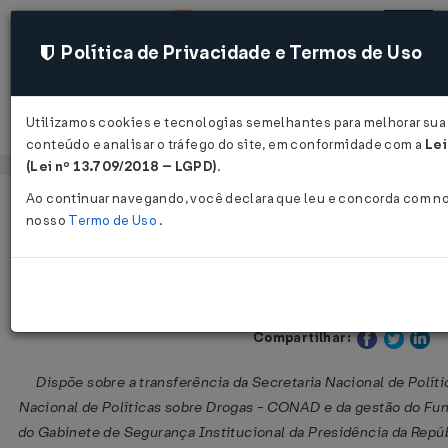
Política de Privacidade e Termos de Uso
Utilizamos cookies e tecnologias semelhantes para melhorar sua 
Acessar
conteúdo e analisar o tráfego do site, em conformidade com a
Lei
(Lei nº 13.709/2018 – LGPD)
.
Ao continuar navegando, você declara que leu e concorda com n
Página Inicial
Legislações
Legislação Federal
nosso
Termo de Uso
.
Decreto Nº 7426 DE 07/01/2011
Publicado no DOU em 10 jan 20
Compartilhar:
Dispõe sobre a transferência da Secretaria Nacional de Polít
Nacional de Políticas sobre Drogas - CONAD e da gestão do Fu
do Gabinete de Segurança Institucional da Presidência da Repúbl