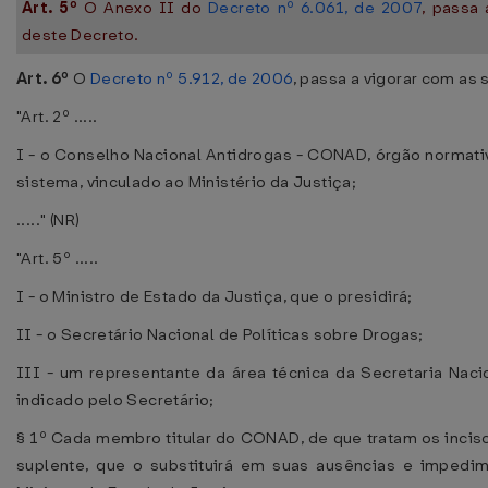
Art. 5º
O Anexo II do
Decreto nº 6.061, de 2007
, passa
deste Decreto.
Art. 6º
O
Decreto nº 5.912, de 2006
, passa a vigorar com as 
"Art. 2º .....
I - o Conselho Nacional Antidrogas - CONAD, órgão normati
sistema, vinculado ao Ministério da Justiça;
....." (NR)
"Art. 5º .....
I - o Ministro de Estado da Justiça, que o presidirá;
II - o Secretário Nacional de Políticas sobre Drogas;
III - um representante da área técnica da Secretaria Naci
indicado pelo Secretário;
§ 1º Cada membro titular do CONAD, de que tratam os incisos
suplente, que o substituirá em suas ausências e impedi