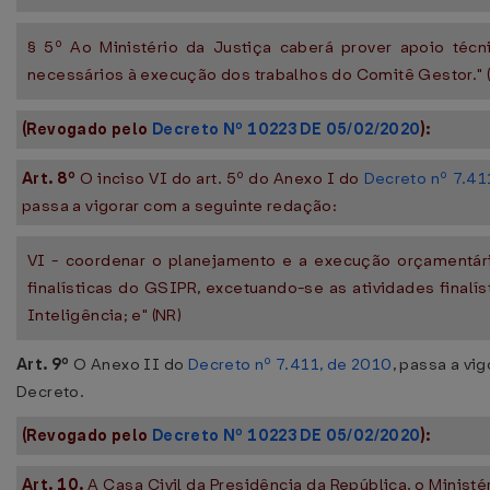
§ 5º Ao Ministério da Justiça caberá prover apoio técn
necessários à execução dos trabalhos do Comitê Gestor." 
(Revogado pelo
Decreto Nº 10223 DE 05/02/2020
):
Art. 8º
O inciso VI do art. 5º do Anexo I do
Decreto nº 7.4
passa a vigorar com a seguinte redação:
VI - coordenar o planejamento e a execução orçamentária
finalísticas do GSIPR, excetuando-se as atividades finalís
Inteligência; e" (NR)
Art. 9º
O Anexo II do
Decreto nº 7.411, de 2010
, passa a vi
Decreto.
(Revogado pelo
Decreto Nº 10223 DE 05/02/2020
):
Art. 10.
A Casa Civil da Presidência da República, o Ministé