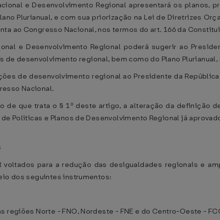
acional e Desenvolvimento Regional apresentará os planos, p
lano Plurianual, e com sua priorização na Lei de Diretrizes Orç
nta ao Congresso Nacional, nos termos do art. 166 da Constitu
ional e Desenvolvimento Regional poderá sugerir ao Preside
de desenvolvimento regional, bem como do Plano Plurianual, n
ções de desenvolvimento regional ao Presidente da República 
resso Nacional.
 de que trata o § 1º deste artigo, a alteração da definição 
o de Políticas e Planos de Desenvolvimento Regional já aprova
S
 voltados para a redução das desigualdades regionais e am
eio dos seguintes instrumentos:
as regiões Norte - FNO, Nordeste - FNE e do Centro-Oeste - FC