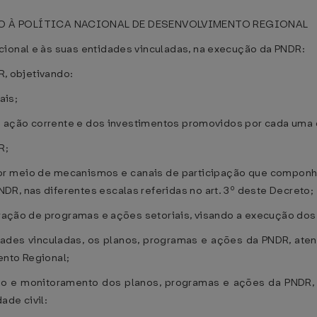
 À POLÍTICA NACIONAL DE DESENVOLVIMENTO REGIONAL
ional e às suas entidades vinculadas, na execução da PNDR:
R, objetivando:
ais;
da ação corrente e dos investimentos promovidos por cada uma d
R;
por meio de mecanismos e canais de participação que componh
R, nas diferentes escalas referidas no art. 3º deste Decreto;
egração de programas e ações setoriais, visando a execução do
idades vinculadas, os planos, programas e ações da PNDR, ate
ento Regional;
ão e monitoramento dos planos, programas e ações da PNDR, p
ade civil: