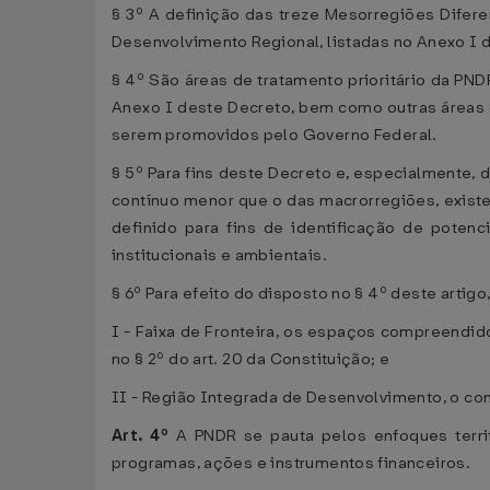
§ 3º A definição das treze Mesorregiões Difer
Desenvolvimento Regional, listadas no Anexo I 
§ 4º São áreas de tratamento prioritário da PN
Anexo I deste Decreto, bem como outras áreas co
serem promovidos pelo Governo Federal.
§ 5º Para fins deste Decreto e, especialmente, 
contínuo menor que o das macrorregiões, exis
definido para fins de identificação de potenc
institucionais e ambientais.
§ 6º Para efeito do disposto no § 4º deste artig
I - Faixa de Fronteira, os espaços compreendido
no § 2º do art. 20 da Constituição; e
II - Região Integrada de Desenvolvimento, o co
Art. 4º
A PNDR se pauta pelos enfoques terri
programas, ações e instrumentos financeiros.