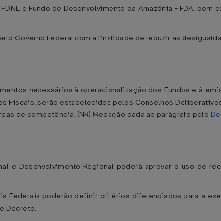
- FDNE e Fundo de Desenvolvimento da Amazônia - FDA, bem c
elo Governo Federal com a finalidade de reduzir as desiguald
lamentos necessários à operacionalização dos Fundos e à emis
ios Fiscais, serão estabelecidos pelos Conselhos Deliberati
reas de competência. (NR) (Redação dada ao parágrafo pelo
De
nal e Desenvolvimento Regional poderá aprovar o uso de rec
iais Federais poderão definir critérios diferenciados para a 
te Decreto.