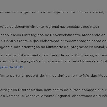
m ser convergentes com os objetivos de inclusão social, d
égias de desenvolvimento regional nas escalas seguintes:
rados Planos Estratégicos de Desenvolvimento, atendendo ao d
e e Centro-Oeste, cujas elaboração e implementação serão co
gência, sob orientação do Ministério da Integração Nacional; 
 atuará, prioritariamente, por meio de seus Programas, em e
stério da Integração Nacional e aprovada pela Câmara de Polí
 julho de 2003
.
ante portaria, poderá definir os limites territoriais das M
esorregiões Diferenciadas, bem assim de outros espaços sub-r
ção Nacional e Desenvolvimento Regional, observados os crité