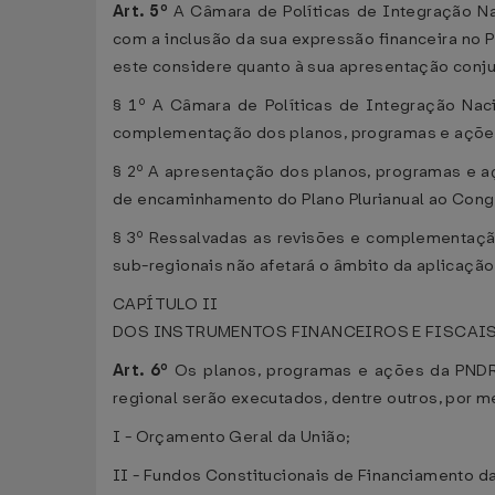
Art. 5º
A Câmara de Políticas de Integração N
com a inclusão da sua expressão financeira no P
este considere quanto à sua apresentação conju
§ 1º A Câmara de Políticas de Integração Nac
complementação dos planos, programas e ações 
§ 2º A apresentação dos planos, programas e a
de encaminhamento do Plano Plurianual ao Cong
§ 3º Ressalvadas as revisões e complementação
sub-regionais não afetará o âmbito da aplicaçã
CAPÍTULO II
DOS INSTRUMENTOS FINANCEIROS E FISCAI
Art. 6º
Os planos, programas e ações da PNDR
regional serão executados, dentre outros, por m
I - Orçamento Geral da União;
II - Fundos Constitucionais de Financiamento d