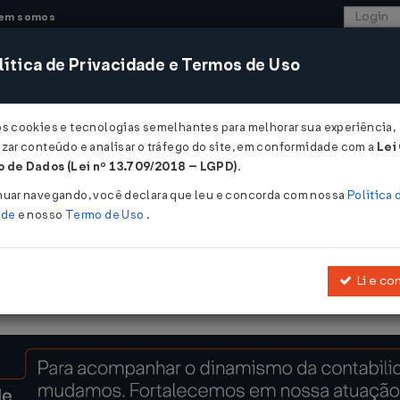
em somos
ítica de Privacidade e Termos de Uso
CONSULTORIA
SISTEMAS
COMÉRCIO EXTER
os cookies e tecnologias semelhantes para melhorar sua experiência,
zar conteúdo e analisar o tráfego do site, em conformidade com a
Lei
 de Dados (Lei nº 13.709/2018 – LGPD)
.
007
nuar navegando, você declara que leu e concorda com nossa
Política 
ade
e nosso
Termo de Uso
.
Li e co
Política Nacional de Desenvolvimento Regional - PNDR e dá outras p