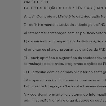
CAPÍTULO III
DA DISTRIBUIÇÃO DE COMPETÊNCIAS QUANTO
Art. 7º
Compete ao Ministério da Integração Nac
I - definir e manter atualizada a tipologia da PND
a) referenciar a interação com as políticas setori
b) definir indicador específico da distribuição 
c) orientar os planos, programas e ações da PND
II - ouvir opiniões e sugestões da sociedade, 
formulação dos planos, programas e ações da PND
III - articular com os demais Ministérios a int
IV - operacionalizar, juntamente com suas ent
Políticas de Integração Nacional e Desenvolvim
V - coordenar e manter o sistema de informaç
administração indireta e organizações da socied