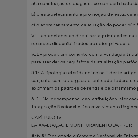
a) a construção de diagnóstico compartilhado da
b) o estabelecimento e promoção de estudos e r
c) o acompanhamento da atuação do poder público
VI - estabelecer as diretrizes e prioridades na 
recursos disponibilizados ao setor privado; e
VII - propor, em conjunto com a Fundação Instit
para atender os requisitos da atualização periódi
§ 1º A tipologia referida no inciso I deste art
conjunto com os órgãos e entidade federais co
exprimam os padrões de renda e de dinamismo pro
§ 2º No desempenho das atribuições elencadas
Integração Nacional e Desenvolvimento Regiona
CAPÍTULO IV
DA AVALIAÇÃO E MONITORAMENTO DA PNDR
Art. 8º
Fica criado o Sistema Nacional de Info