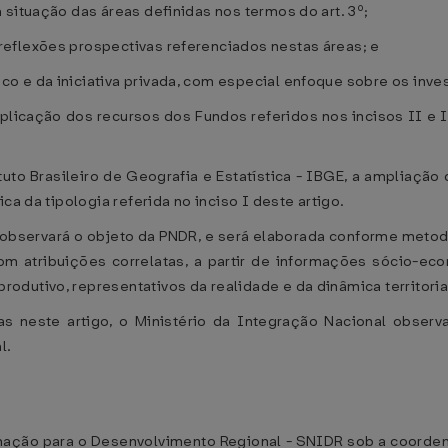
 situação das áreas definidas nos termos do art. 3º;
eflexões prospectivas referenciados nestas áreas; e
 e da iniciativa privada, com especial enfoque sobre os inves
aplicação dos recursos dos Fundos referidos nos incisos II e I
uto Brasileiro de Geografia e Estatística - IBGE, a ampliação d
ca da tipologia referida no inciso I deste artigo.
igo observará o objeto da PNDR, e será elaborada conforme met
m atribuições correlatas, a partir de informações sócio-ec
dutivo, representativos da realidade e da dinâmica territorial
 neste artigo, o Ministério da Integração Nacional observ
l.
rmação para o Desenvolvimento Regional - SNIDR sob a coorden