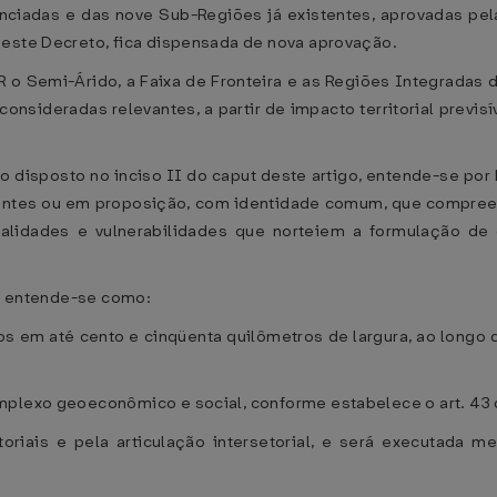
enciadas e das nove Sub-Regiões já existentes, aprovadas pel
deste Decreto, fica dispensada de nova aprovação.
DR o Semi-Árido, a Faixa de Fronteira e as Regiões Integradas
nsideradas relevantes, a partir de impacto territorial previsí
do disposto no inciso II do caput deste artigo, entende-se p
tentes ou em proposição, com identidade comum, que compree
ialidades e vulnerabilidades que norteiem a formulação de o
o, entende-se como:
s em até cento e cinqüenta quilômetros de largura, ao longo 
mplexo geoeconômico e social, conforme estabelece o art. 43 
toriais e pela articulação intersetorial, e será executada