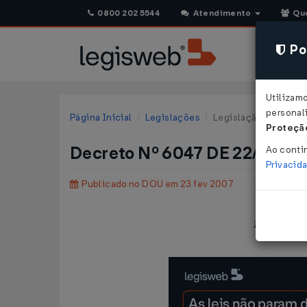
0800 202 5544
Atendimento
Qu
Pol
Utilizam
personali
Página Inicial
Legislações
Legislação Federal
Proteção
Decreto Nº 6047 DE 22/02/2
Ao conti
Privacid
Publicado no DOU em 23 fev 2007
Institui a 