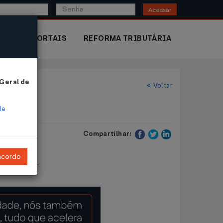
Acessar
IOR
PORTAIS
REFORMA TRIBUTÁRIA
 Geral de
Voltar
de
Compartilhar:
ncordo
rovidências.