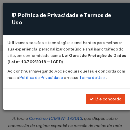
Política de Privacidade e Termos de
Uso
Acessar
Utilizamos cookies e tecnologias semelhantes para melhorar
sua experiência, personalizar conteúdo e analisar o tráfego do
site, em conformidade com a
Lei Geral de Proteção de Dados
Página Inicial
Legislações
Legislação Federal
Voltar
(Lei nº 13.709/2018 – LGPD)
.
Ao continuar navegando, você declara que leu e concorda com
Convênio ICMS Nº 49 DE
nossa
Política de Privacidade
e nosso
Termo de Uso
.
06/04/2026
Publicado no DOU em 8 abr 2026
Li e concordo
Compartilhar:
Altera o
Convênio ICMS Nº 17/2013
, que dispõe sobre
concessão de regime especial na cessão de meios de rede