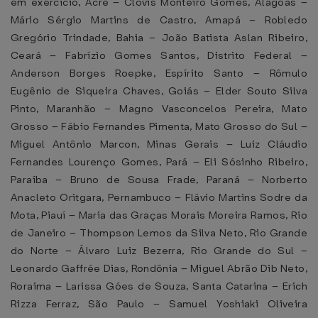
em exercício, Acre – Clóvis Monteiro Gomes, Alagoas –
Mário Sérgio Martins de Castro, Amapá – Robledo
Gregório Trindade, Bahia – João Batista Aslan Ribeiro,
Ceará – Fabrízio Gomes Santos, Distrito Federal –
Anderson Borges Roepke, Espírito Santo – Rômulo
Eugênio de Siqueira Chaves, Goiás – Elder Souto Silva
Pinto, Maranhão – Magno Vasconcelos Pereira, Mato
Grosso – Fábio Fernandes Pimenta, Mato Grosso do Sul –
Miguel Antônio Marcon, Minas Gerais – Luiz Cláudio
Fernandes Lourenço Gomes, Pará – Eli Sósinho Ribeiro,
Paraíba – Bruno de Sousa Frade, Paraná – Norberto
Anacleto Oritgara, Pernambuco – Flávio Martins Sodre da
Mota, Piauí – Maria das Graças Morais Moreira Ramos, Rio
de Janeiro – Thompson Lemos da Silva Neto, Rio Grande
do Norte – Álvaro Luiz Bezerra, Rio Grande do Sul –
Leonardo Gaffrée Dias, Rondônia – Miguel Abrão Dib Neto,
Roraima – Larissa Góes de Souza, Santa Catarina – Erich
Rizza Ferraz, São Paulo – Samuel Yoshiaki Oliveira