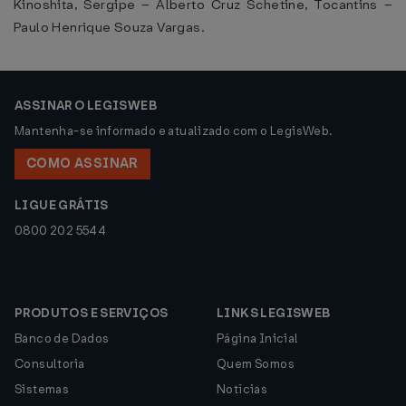
Kinoshita, Sergipe – Alberto Cruz Schetine, Tocantins –
Paulo Henrique Souza Vargas.
ASSINAR O LEGISWEB
Mantenha-se informado e atualizado com o LegisWeb.
COMO ASSINAR
LIGUE GRÁTIS
0800 202 5544
PRODUTOS E SERVIÇOS
LINKS LEGISWEB
Banco de Dados
Página Inicial
Consultoria
Quem Somos
Sistemas
Notícias