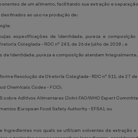
mponentes de um alimento, facilitando sua extração e separação
 destinados ao uso na produção de:
ogia;
 cujas especificações de identidade, pureza e composiçã
iretoria Colegiada - RDC nº 243, de 26 de julho de 2018 ; e
es de identidade, pureza e composição atendam integralmente,
forme Resolução de Diretoria Colegiada- RDC nº 511, de 27 de
ood Chemicals Codex - FCC);
S sobre Aditivos Alimentares (Joint FAO/WHO Expert Committe
mentos (European Food Safety Authority - EFSA); ou
de ingredientes nos quais se utilizam solventes de extração