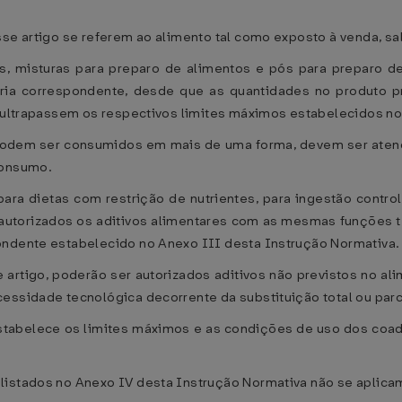
sse artigo se referem ao alimento tal como exposto à venda, sa
s, misturas para preparo de alimentos e pós para preparo d
goria correspondente, desde que as quantidades no produto 
o ultrapassem os respectivos limites máximos estabelecidos n
podem ser consumidos em mais de uma forma, devem ser atend
consumo.
para dietas com restrição de nutrientes, para ingestão contr
o autorizados os aditivos alimentares com as mesmas funções
ondente estabelecido no Anexo III desta Instrução Normativa.
e artigo, poderão ser autorizados aditivos não previstos no ali
essidade tecnológica decorrente da substituição total ou parc
estabelece os limites máximos e as condições de uso dos coad
listados no Anexo IV desta Instrução Normativa não se aplica