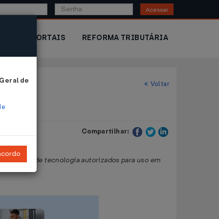
Acessar
IOR
PORTAIS
REFORMA TRIBUTÁRIA
 Geral de
Voltar
de
Compartilhar:
ncordo
adjuvantes de tecnologia autorizados para uso em