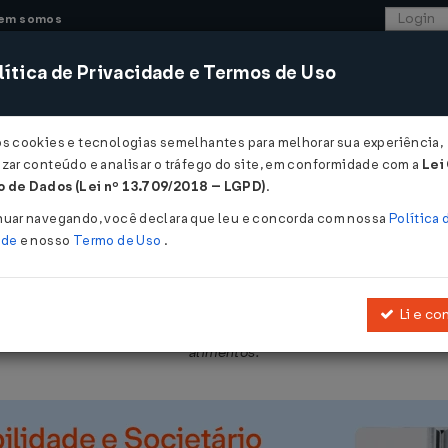
em somos
ítica de Privacidade e Termos de Uso
CONSULTORIA
SISTEMAS
COMÉRCIO EXTER
os cookies e tecnologias semelhantes para melhorar sua experiência,
zar conteúdo e analisar o tráfego do site, em conformidade com a
Lei
 de Dados (Lei nº 13.709/2018 – LGPD)
.
/DC Nº 211 DE 01/03/2023
nuar navegando, você declara que leu e concorda com nossa
Política 
ade
e nosso
Termo de Uso
.
Li e co
máximos e as condições de uso para os aditivos alimentares e os co
alimentos.