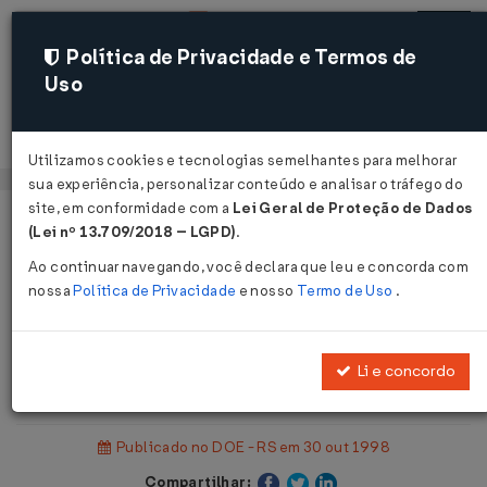
Política de Privacidade e Termos de
Uso
Acessar
Utilizamos cookies e tecnologias semelhantes para melhorar
sua experiência, personalizar conteúdo e analisar o tráfego do
site, em conformidade com a
Lei Geral de Proteção de Dados
Página Inicial
Legislações
(Lei nº 13.709/2018 – LGPD)
.
Legislação Estadual - Rio Grande do Sul
Ao continuar navegando, você declara que leu e concorda com
nossa
Política de Privacidade
e nosso
Termo de Uso
.
Voltar
Instrução Normativa DRP Nº 45 DE
Li e concordo
26/10/1998
Publicado no DOE - RS em 30 out 1998
Compartilhar: