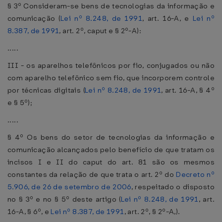
§ 3º Consideram-se bens de tecnologias da informação e
comunicação (
Lei nº 8.248, de 1991
, art. 16-A, e
Lei nº
8.387, de 1991
, art. 2º, caput e § 2º-A):
.....
III - os aparelhos telefônicos por fio, conjugados ou não
com aparelho telefônico sem fio, que incorporem controle
por técnicas digitais (
Lei nº 8.248, de 1991
, art. 16-A, § 4º
e § 5º);
.....
§ 4º Os bens do setor de tecnologias da informação e
comunicação alcançados pelo benefício de que tratam os
incisos I e II do caput do art. 81 são os mesmos
constantes da relação de que trata o art. 2º do
Decreto nº
5.906, de 26 de setembro de 2006
, respeitado o disposto
no § 3º e no § 5º deste artigo (
Lei nº 8.248, de 1991
, art.
16-A, § 6º, e
Lei nº 8.387, de 1991
, art. 2º, § 2º-A,).