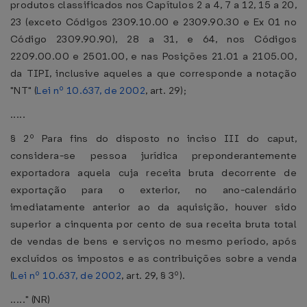
produtos classificados nos Capítulos 2 a 4, 7 a 12, 15 a 20,
23 (exceto Códigos 2309.10.00 e 2309.90.30 e Ex 01 no
Código 2309.90.90), 28 a 31, e 64, nos Códigos
2209.00.00 e 2501.00, e nas Posições 21.01 a 2105.00,
da TIPI, inclusive aqueles a que corresponde a notação
"NT" (
Lei nº 10.637, de 2002
, art. 29);
.....
§ 2º Para fins do disposto no inciso III do caput,
considera-se pessoa jurídica preponderantemente
exportadora aquela cuja receita bruta decorrente de
exportação para o exterior, no ano-calendário
imediatamente anterior ao da aquisição, houver sido
superior a cinquenta por cento de sua receita bruta total
de vendas de bens e serviços no mesmo período, após
excluídos os impostos e as contribuições sobre a venda
(
Lei nº 10.637, de 2002
, art. 29, § 3º).
....." (NR)