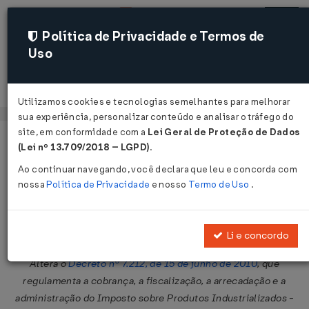
Política de Privacidade e Termos de
Uso
Acessar
Utilizamos cookies e tecnologias semelhantes para melhorar
sua experiência, personalizar conteúdo e analisar o tráfego do
site, em conformidade com a
Lei Geral de Proteção de Dados
Página Inicial
Legislações
Legislação Federal
Voltar
(Lei nº 13.709/2018 – LGPD)
.
Ao continuar navegando, você declara que leu e concorda com
Decreto Nº 10668 DE 08/04/2021
nossa
Política de Privacidade
e nosso
Termo de Uso
.
Publicado no DOU em 9 abr 2021
Compartilhar:
Li e concordo
Altera o
Decreto nº 7.212, de 15 de junho de 2010
, que
regulamenta a cobrança, a fiscalização, a arrecadação e a
administração do Imposto sobre Produtos Industrializados -