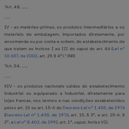
"Art. 48. .....
.....
IV - as matérias-primas, os produtos intermediários e os
materiais de embalagem, importados diretamente, por
encomenda ou por conta e ordem, do estabelecimento de
que tratam os incisos I ao III do caput do art. 46 (
Lei nº
10.637, de 2002
, art. 29, § 4º)." (NR)
"Art. 54. .....
.....
XIV - os produtos nacionais saídos do estabelecimento
industrial ou equiparado a industrial, diretamente para
lojas francas, nos termos e nas condições estabelecidos
pelos art. 15 ou art. 15-A do
Decreto-Lei nº 1.455, de 1976
(
Decreto-Lei nº 1.455, de 1976
, art. 15, § 3º, e art. 15-A, §
2º, e
Lei nº 8.402, de 1992
, art. 1º, caput, inciso VI);