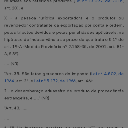
relativas aos referidos produtos (
Lei nº 13.097, de 2015
,
art. 20); e
X - a pessoa jurídica exportadora e o produtor ou
revendedor contratante da exportação por conta e ordem,
pelos tributos devidos e pelas penalidades aplicáveis, na
hipótese de inobservância ao prazo de que trata o § 1º do
art. 19-A (Medida Provisória nº 2.158-35, de 2001, art. 81-
A, § 3º).
.....(NR)
"Art. 35. São fatos geradores do imposto (
Lei nº 4.502, de
1964
, art. 2º, e
Lei nº 5.172, de 1966
, art. 46):
I - o desembaraço aduaneiro de produto de procedência
estrangeira; e....." (NR)
"Art. 43. .....
.....