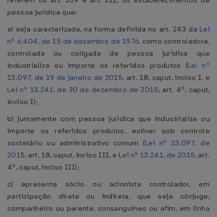
referem os art. 209 e art. 222, os estabelecimentos de
pessoa jurídica que:
a) seja caracterizada, na forma definida no art. 243 da
Lei
nº 6.404, de 15 de dezembro de 1976
, como controladora,
controlada ou coligada de pessoa jurídica que
industrialize ou importe os referidos produtos (
Lei nº
13.097, de 19 de janeiro de 2015
, art. 18, caput, inciso I, e
Lei nº 13.241, de 30 de dezembro de 2015
, art. 4º, caput,
inciso I);
b) juntamente com pessoa jurídica que industrialize ou
importe os referidos produtos, estiver sob controle
societário ou administrativo comum (
Lei nº 13.097, de
2015
, art. 18, caput, inciso III, e
Lei nº 13.241, de 2015
, art.
4º, caput, inciso III);
c) apresente sócio ou acionista controlador, em
participação direta ou indireta, que seja cônjuge,
companheiro ou parente, consanguíneo ou afim, em linha