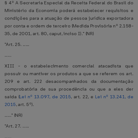
§ 4º A Secretaria Especial da Receita Federal do Brasil do
Ministério da Economia poderá estabelecer requisitos e
condições para a atuação de pessoa jurídica exportadora
por conta e ordem de terceiro (Medida Provisória nº 2.158-
35, de 2001, art. 80, caput, inciso I)." (NR)
"Art. 25. .....
.....
XIII - o estabelecimento comercial atacadista que
possuir ou mantiver os produtos a que se referem os art.
209 e art. 222 desacompanhados da documentação
comprobatória de sua procedência ou que a eles der
saída (
Lei nº 13.097, de 2015
, art. 22, e
Lei nº 13.241, de
2015
, art. 5º).
....." (NR)
"Art. 27. .....
.....