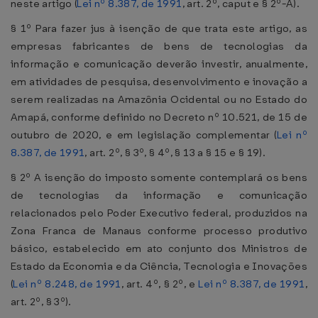
neste artigo (
Lei nº 8.387, de 1991
, art. 2º, caput e § 2º-A).
§ 1º Para fazer jus à isenção de que trata este artigo, as
empresas fabricantes de bens de tecnologias da
informação e comunicação deverão investir, anualmente,
em atividades de pesquisa, desenvolvimento e inovação a
serem realizadas na Amazônia Ocidental ou no Estado do
Amapá, conforme definido no Decreto nº 10.521, de 15 de
outubro de 2020, e em legislação complementar (
Lei nº
8.387, de 1991
, art. 2º, § 3º, § 4º, § 13 a § 15 e § 19).
§ 2º A isenção do imposto somente contemplará os bens
de tecnologias da informação e comunicação
relacionados pelo Poder Executivo federal, produzidos na
Zona Franca de Manaus conforme processo produtivo
básico, estabelecido em ato conjunto dos Ministros de
Estado da Economia e da Ciência, Tecnologia e Inovações
(
Lei nº 8.248, de 1991
, art. 4º, § 2º, e
Lei nº 8.387, de 1991
,
art. 2º, § 3º).