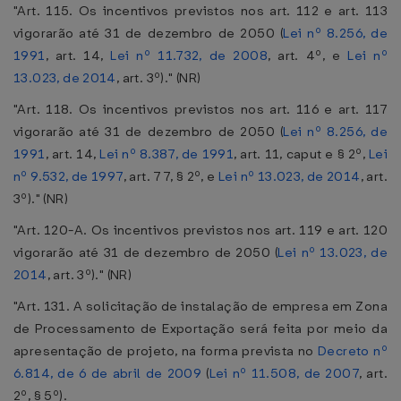
"Art. 115. Os incentivos previstos nos art. 112 e art. 113
vigorarão até 31 de dezembro de 2050 (
Lei nº 8.256, de
1991
, art. 14,
Lei nº 11.732, de 2008
, art. 4º, e
Lei nº
13.023, de 2014
, art. 3º)." (NR)
"Art. 118. Os incentivos previstos nos art. 116 e art. 117
vigorarão até 31 de dezembro de 2050 (
Lei nº 8.256, de
1991
, art. 14,
Lei nº 8.387, de 1991
, art. 11, caput e § 2º,
Lei
nº 9.532, de 1997
, art. 77, § 2º, e
Lei nº 13.023, de 2014
, art.
3º)." (NR)
"Art. 120-A. Os incentivos previstos nos art. 119 e art. 120
vigorarão até 31 de dezembro de 2050 (
Lei nº 13.023, de
2014
, art. 3º)." (NR)
"Art. 131. A solicitação de instalação de empresa em Zona
de Processamento de Exportação será feita por meio da
apresentação de projeto, na forma prevista no
Decreto nº
6.814, de 6 de abril de 2009
(
Lei nº 11.508, de 2007
, art.
2º, § 5º).