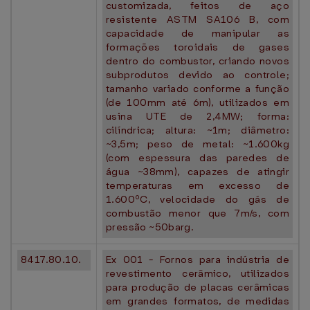
customizada, feitos de aço
resistente ASTM SA106 B, com
capacidade de manipular as
formações toroidais de gases
dentro do combustor, criando novos
subprodutos devido ao controle;
tamanho variado conforme a função
(de 100mm até 6m), utilizados em
usina UTE de 2,4MW; forma:
cilíndrica; altura: ~1m; diâmetro:
~3,5m; peso de metal: ~1.600kg
(com espessura das paredes de
água ~38mm), capazes de atingir
temperaturas em excesso de
1.600ºC, velocidade do gás de
combustão menor que 7m/s, com
pressão ~50barg.
8417.80.10.
Ex 001 - Fornos para indústria de
revestimento cerâmico, utilizados
para produção de placas cerâmicas
em grandes formatos, de medidas