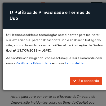
Política de Privacidade e Termos de
Uso
Acessar
Utilizamos cookies e tecnologias semelhantes para melhorar
sua experiência, personalizar conteúdo e analisar o tráfego do
site, em conformidade com a
Lei Geral de Proteção de Dados
Página Inicial
Legislações
Legislação Federal
Voltar
(Lei nº 13.709/2018 – LGPD)
.
Ao continuar navegando, você declara que leu e concorda com
Portaria SECEX Nº 220 DE
nossa
Política de Privacidade
e nosso
Termo de Uso
.
25/02/2019
Publicado no DOU em 28 fev 2019
Li e concordo
Compartilhar:
Altera para zero por cento as alíquotas do Imposto de
Importação incidentes sobre os Bens de Capital que