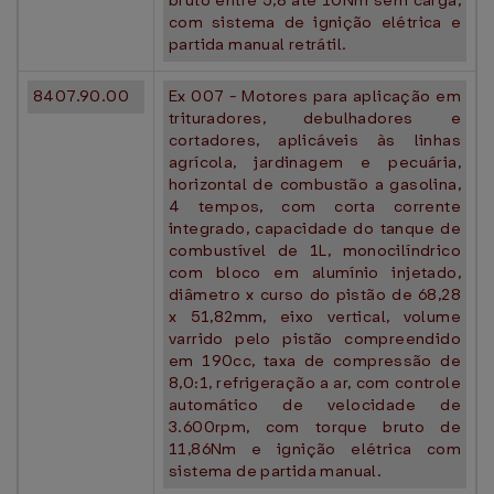
bruto entre 5,8 até 10Nm sem carga,
com sistema de ignição elétrica e
partida manual retrátil.
8407.90.00
Ex 007 - Motores para aplicação em
trituradores, debulhadores e
cortadores, aplicáveis às linhas
agrícola, jardinagem e pecuária,
horizontal de combustão a gasolina,
4 tempos, com corta corrente
integrado, capacidade do tanque de
combustível de 1L, monocilíndrico
com bloco em alumínio injetado,
diâmetro x curso do pistão de 68,28
x 51,82mm, eixo vertical, volume
varrido pelo pistão compreendido
em 190cc, taxa de compressão de
8,0:1, refrigeração a ar, com controle
automático de velocidade de
3.600rpm, com torque bruto de
11,86Nm e ignição elétrica com
sistema de partida manual.