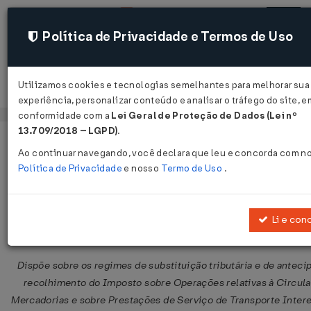
Política de Privacidade e Termos de Uso
Utilizamos cookies e tecnologias semelhantes para melhorar sua
Acessar
experiência, personalizar conteúdo e analisar o tráfego do site, e
conformidade com a
Lei Geral de Proteção de Dados (Lei nº
13.709/2018 – LGPD)
.
Página Inicial
Legislações
Legislação Federal
Ao continuar navegando, você declara que leu e concorda com n
Política de Privacidade
e nosso
Termo de Uso
.
Convênio ICMS Nº 142 DE 14/12/20
Publicado no DOU em 19 dez 2018
Li e con
Compartilhar:
Dispõe sobre os regimes de substituição tributária e de anteci
recolhimento do Imposto sobre Operações relativas à Circul
Mercadorias e sobre Prestações de Serviço de Transporte Intere