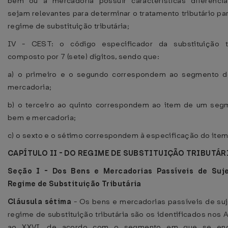
bem ou a mercadoria possuir características diferenci
sejam relevantes para determinar o tratamento tributário par
regime de substituição tributária;
IV - CEST: o código especificador da substituição tri
composto por 7 (sete) dígitos, sendo que:
a) o primeiro e o segundo correspondem ao segmento 
mercadoria;
b) o terceiro ao quinto correspondem ao item de um seg
bem e mercadoria;
c) o sexto e o sétimo correspondem à especificação do item
CAPÍTULO II - DO REGIME DE SUBSTITUIÇÃO TRIBUTÁR
Seção I - Dos Bens e Mercadorias Passíveis de Suj
Regime de Substituição Tributária
Cláusula sétima
- Os bens e mercadorias passíveis de su
regime de substituição tributária são os identificados nos 
ao XXVI, de acordo com o segmento em que se enq