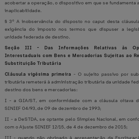
acobertar a operação, o dispositivo em que se fundamenta a
inaplicabilidade.
§ 3º A inobservância do disposto no caput desta cláusul
exigência do imposto nos termos que dispuser a legis
unidade federada de destino.
Seção III - Das Informações Relativas às Op
Interestaduais com Bens e Mercadorias Sujeitas ao R
Substituição Tributária
Cláusula vigésima primeira
- O sujeito passivo por sub
tributária remeterá à administração tributária da unidade fe
destino dos bens e mercadorias:
I - a GIA/ST, em conformidade com a cláusula oitava d
SINIEF 04/93, de 09 de dezembro de 1993;
II - a DeSTDA, se optante pelo Simples Nacional, em con
com o Ajuste SINIEF 12/15, de 4 de dezembro de 2015;
III - quando não obrigado à apresentação da Escrituraç