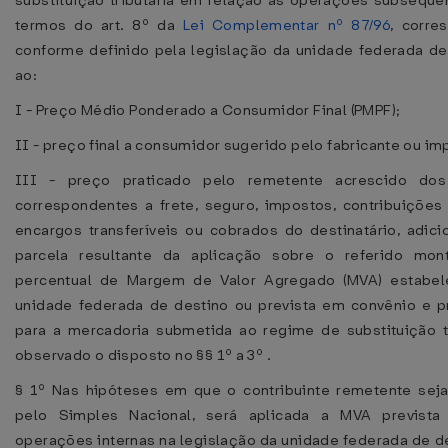
substituição tributária em relação às operações subseque
termos do art. 8º da
Lei Complementar nº 87/96
, corre
conforme definido pela legislação da unidade federada de
ao:
I - Preço Médio Ponderado a Consumidor Final (PMPF);
II - preço final a consumidor sugerido pelo fabricante ou im
III - preço praticado pelo remetente acrescido dos
correspondentes a frete, seguro, impostos, contribuições
encargos transferíveis ou cobrados do destinatário, adic
parcela resultante da aplicação sobre o referido mon
percentual de Margem de Valor Agregado (MVA) estabel
unidade federada de destino ou prevista em convênio e p
para a mercadoria submetida ao regime de substituição tr
observado o disposto no §§ 1º a 3º .
§ 1º Nas hipóteses em que o contribuinte remetente sej
pelo Simples Nacional, será aplicada a MVA prevista
operações internas na legislação da unidade federada de d