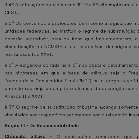
§ 4º As situações previstas nos §§ 2º e 3º não implicam alt
CEST.
§ 5º Os convênios e protocolos, bem como a legislação in
unidades federadas, ao instituir o regime de substituição tr
deverão reproduzir, para os itens que implementarem, o
classificação na NCM/SH e as respectivas descrições co
nos Anexos II a XXVI.
§ 6º A exigência contida no § 5º não obsta o detalhamento
nas hipóteses em que a base de cálculo seja o Pre
Ponderado a Consumidor Final (PMPF) ou o preço sugerid
que não restrinja ou amplie o alcance da descrição cons
Anexos II a XXVI.
§ 7º O regime de substituição tributária alcança somente
vinculados aos respectivos segmentos nos quais estão inse
Seção II - Da Responsabilidade
Cláusula oitava
- O contribuinte remetente que p