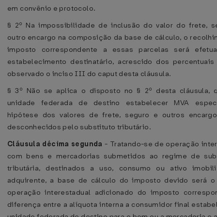
em convênio e protocolo.
§ 2º Na impossibilidade de inclusão do valor do frete, 
outro encargo na composição da base de cálculo, o recolh
imposto correspondente a essas parcelas será efetu
estabelecimento destinatário, acrescido dos percentuai
observado o inciso III do caput desta cláusula.
§ 3º Não se aplica o disposto no § 2º desta cláusula, 
unidade federada de destino estabelecer MVA especí
hipótese dos valores de frete, seguro e outros encarg
desconhecidos pelo substituto tributário.
Cláusula décima segunda
- Tratando-se de operação inte
com bens e mercadorias submetidos ao regime de subs
tributária, destinados a uso, consumo ou ativo imobil
adquirente, a base de cálculo do imposto devido será o
operação interestadual adicionado do imposto correspo
diferença entre a alíquota interna a consumidor final estabe
unidade federada de destino para o bem ou a mercadoria e a