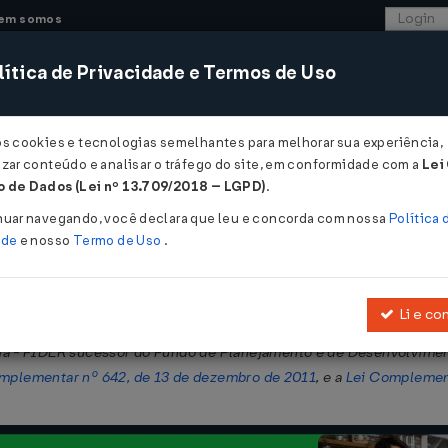
em somos
ítica de Privacidade e Termos de Uso
CONSULTORIA
SISTEMAS
COMÉRCIO EXTER
os cookies e tecnologias semelhantes para melhorar sua experiência,
zar conteúdo e analisar o tráfego do site, em conformidade com a
Lei
- Rondônia
 de Dados (Lei nº 13.709/2018 – LGPD)
.
 30/12/2015
nuar navegando, você declara que leu e concorda com nossa
Política 
ade
e nosso
Termo de Uso
.
Li e co
nico, do artigo 5º, da
Lei Complementar nº 283, de 14 de agosto de
a - FIDER sucessor do Fundo de Planejamento e de Desenvolviment
mplementar nº 642, de 13 de dezembro de 2011
, e a
Lei Complement