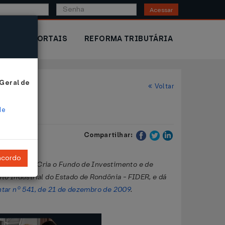
Acessar
IOR
PORTAIS
REFORMA TRIBUTÁRIA
 Geral de
Voltar
de
Compartilhar:
ncordo
 2003
, que "Cria o Fundo de Investimento e de
o Industrial do Estado de Rondônia - FIDER, e dá
ar nº 541, de 21 de dezembro de 2009
.