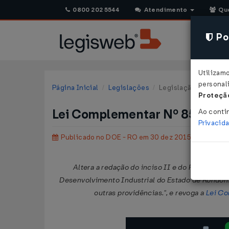
0800 202 5544
Atendimento
Qu
Pol
Utilizam
personali
Página Inicial
Legislações
Legislação Estadual 
Proteção
Lei Complementar Nº 856 DE
Ao conti
Privacid
Publicado no DOE - RO em 30 dez 2015
Altera a redação do inciso II e do Parágrafo ú
Desenvolvimento Industrial do Estado de Rondôni
outras providências.", e revoga a
Lei Co