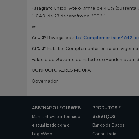
Parágrafo único. Até o limite de 40% (quarenta
1.040, de 23 de janeiro de 2002."
as
Art. 2º
Revoga-se a
Lei Complementar nº 642, d
Art. 3º
Esta Lei Complementar entra em vigor na 
Palácio do Governo do Estado de Rondônia, em 
CONFÚCIO AIRES MOURA
Governador
ASSINAR O LEGISWEB
PRODUTOS E
Mantenha-se informado
SERVIÇOS
e atualizado com o
Banco de Dados
LegisWeb.
Consultoria