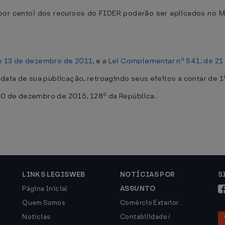
 por cento) dos recursos do FIDER poderão ser aplicados no M
e 13 de dezembro de 2011
, e a
Lei Complementar nº 541, de 2
data de sua publicação, retroagindo seus efeitos a contar de 
30 de dezembro de 2015, 128º da República.
LINKS LEGISWEB
NOTÍCIAS POR
S
Página Inicial
ASSUNTO
Quem Somos
Comércio Exterior
Notícias
Contabilidade /