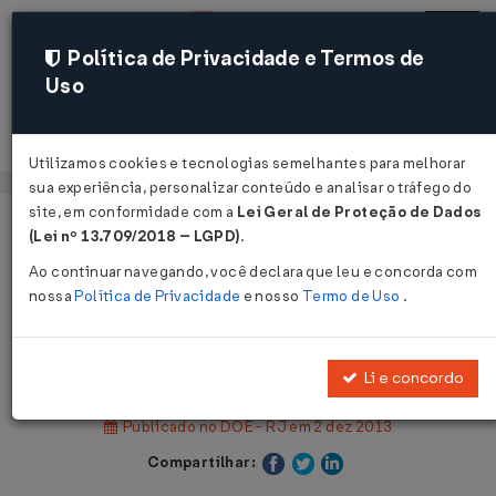
Política de Privacidade e Termos de
Uso
Acessar
Utilizamos cookies e tecnologias semelhantes para melhorar
sua experiência, personalizar conteúdo e analisar o tráfego do
site, em conformidade com a
Lei Geral de Proteção de Dados
Página Inicial
Legislações
(Lei nº 13.709/2018 – LGPD)
.
Legislação Estadual - Rio de Janeiro
Ao continuar navegando, você declara que leu e concorda com
nossa
Política de Privacidade
e nosso
Termo de Uso
.
Voltar
Decreto Nº 44498 DE 29/11/2013
Li e concordo
Publicado no DOE - RJ em 2 dez 2013
Compartilhar: