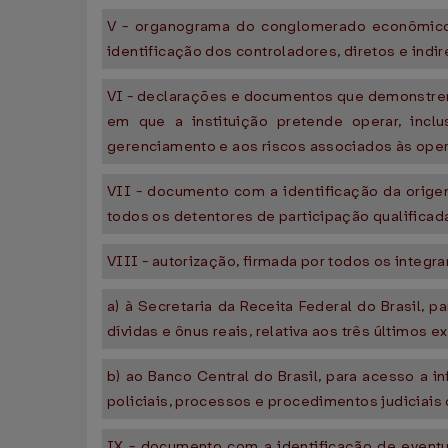
V - organograma do conglomerado econômico do
identificação dos controladores, diretos e indir
VI - declarações e documentos que demonstrem
em que a instituição pretende operar, incl
gerenciamento e aos riscos associados às ope
VII - documento com a identificação da orige
todos os detentores de participação qualificad
VIII - autorização, firmada por todos os integr
a) à Secretaria da Receita Federal do Brasil, 
dívidas e ônus reais, relativa aos três últimos ex
b) ao Banco Central do Brasil, para acesso a 
policiais, processos e procedimentos judiciais 
IX - documento com a identificação de eventu