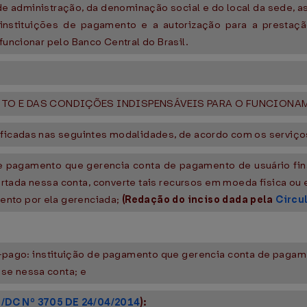
 de administração, da denominação social e do local da sede, a
instituições de pagamento e a autorização para a prestaç
funcionar pelo Banco Central do Brasil.
NTO E DAS CONDIÇÕES INDISPENSÁVEIS PARA O FUNCIONA
ificadas nas seguintes modalidades, de acordo com os serviç
de pagamento que gerencia conta de pagamento de usuário final
a nessa conta, converte tais recursos em moeda física ou esc
ento por ela gerenciada;
(Redação do inciso dada pela
Circu
pago: instituição de pagamento que gerencia conta de pagamen
se nessa conta; e
/DC Nº 3705 DE 24/04/2014
):