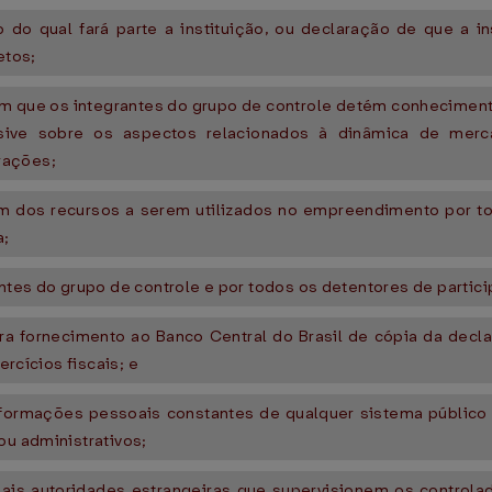
 qual fará parte a instituição, ou declaração de que a in
etos;
 que os integrantes do grupo de controle detém conhecimen
usive sobre os aspectos relacionados à dinâmica de merc
rações;
m dos recursos a serem utilizados no empreendimento por to
a;
antes do grupo de controle e por todos os detentores de partici
para fornecimento ao Banco Central do Brasil de cópia da dec
ercícios fiscais; e
informações pessoais constantes de qualquer sistema público o
ou administrativos;
ais autoridades estrangeiras que supervisionem os controlad