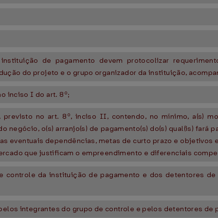
instituição de pagamento devem protocolizar requerimento
dução do projeto e o grupo organizador da instituição, acomp
 inciso I do art. 8º;
previsto no art. 8º, inciso II, contendo, no mínimo, a(s) mo
 negócio, o(s) arranjo(s) de pagamento(s) do(s) qual(is) fará 
das eventuais dependências, metas de curto prazo e objetivos e
rcado que justificam o empreendimento e diferenciais competit
de controle da instituição de pagamento e dos detentores de p
pelos integrantes do grupo de controle e pelos detentores de p