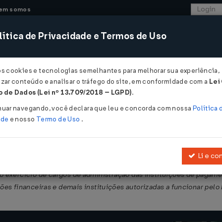
em somos
ítica de Privacidade e Termos de Uso
CONSULTORIA
SISTEMAS
COMÉRCIO EXTER
os cookies e tecnologias semelhantes para melhorar sua experiência,
zar conteúdo e analisar o tráfego do site, em conformidade com a
Lei
 de Dados (Lei nº 13.709/2018 – LGPD)
.
DE 04/11/2013
nuar navegando, você declara que leu e concorda com nossa
Política 
ade
e nosso
Termo de Uso
.
Li e co
 constituição, autorização para funcionamento, alterações de contr
o exercício de cargos de administração das instituições de pagamen
ões financeiras e demais instituições autorizadas a funcionar pelo 