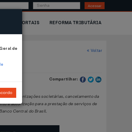
Acessar
IOR
PORTAIS
REFORMA TRIBUTÁRIA
 Geral de
Voltar
de
Compartilhar:
ncordo
ole e reorganizações societárias, cancelamento da
to e autorização para a prestação de serviços de
Banco Central do Brasil.