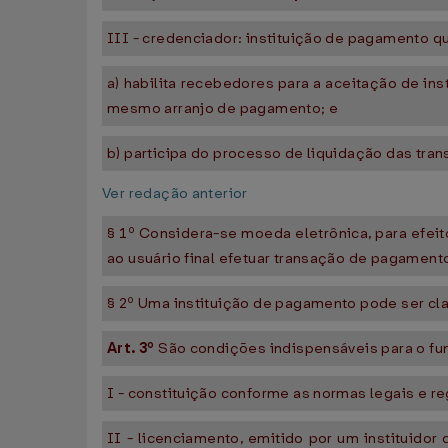
III - credenciador: instituição de pagamento 
a) habilita recebedores para a aceitação de in
mesmo arranjo de pagamento; e
b) participa do processo de liquidação das tr
Ver redação anterior
§ 1º Considera-se moeda eletrônica, para efei
ao usuário final efetuar transação de pagament
§ 2º Uma instituição de pagamento pode ser cl
Art. 3º
São condições indispensáveis para o fu
I - constituição conforme as normas legais e r
II - licenciamento, emitido por um instituido