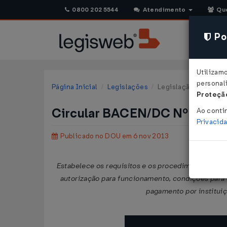
0800 202 5544
Atendimento
Qu
Pol
Utilizam
personali
Página Inicial
Legislações
Legislação Federal
Proteção
Circular BACEN/DC Nº 3683 
Ao conti
Privacid
Publicado no DOU em 6 nov 2013
Estabelece os requisitos e os procedimentos para
autorização para funcionamento, condições para 
pagamento por instituiç