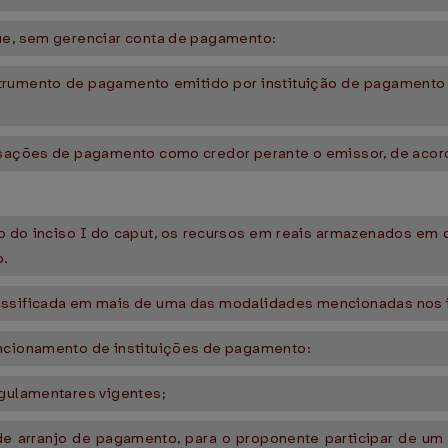
que, sem gerenciar conta de pagamento:
strumento de pagamento emitido por instituição de pagamento o
ansações de pagamento como credor perante o emissor, de acor
to do inciso I do caput, os recursos em reais armazenados em 
o.
assificada em mais de uma das modalidades mencionadas nos in
ncionamento de instituições de pagamento:
egulamentares vigentes;
r de arranjo de pagamento, para o proponente participar de u