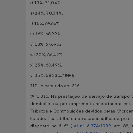
r) 13%, 71,04%;
s) 14%, 70,34%;
t) 15%, 69,66%;
u) 16%, 68,99%;
v) 18%, 67,69%;
w) 20%, 66,42%;
x) 25%, 63,49%;
y) 35%, 58,33%." (NR);
III - o caput do art. 316:
"Art. 316. Na prestação de serviço de transport
domicílio, ou por empresa transportadora esta
Tributos e Contribuições devidos pelas Microe
Estado, fica atribuída a responsabilidade pe
disposto no § 6º (
Lei nº 6.374/1989
, art. 8º,