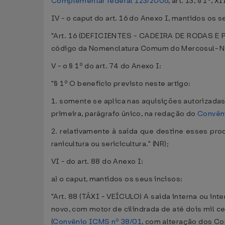
Complementar federal 123/2006
, art. 13, § 1º, XI
IV - o caput do art. 16 do Anexo I, mantidos os s
"Art. 16 (DEFICIENTES - CADEIRA DE RODAS E P
código da Nomenclatura Comum do Mercosul- N
V - o § 1º do art. 74 do Anexo I:
"§ 1º O benefício previsto neste artigo:
1. somente se aplica nas aquisições autorizada
primeira, parágrafo único, na redação do
Convên
2. relativamente à saída que destine esses prod
ranicultura ou sericicultura." (NR);
VI - do art. 88 do Anexo I:
a) o caput, mantidos os seus incisos:
"Art. 88 (TÁXI - VEÍCULO) A saída interna ou in
novo, com motor de cilindrada de até dois mil c
(
Convênio ICMS nº 38/01
, com alteração dos Co