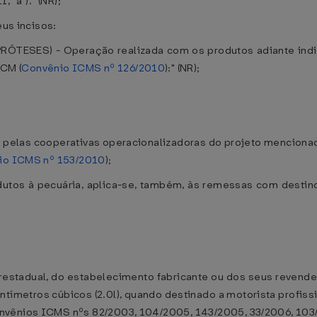
II, "a")." (NR);
eus incisos:
RÓTESES) - Operação realizada com os produtos adiante indic
CM (
Convênio ICMS nº 126/2010
):" (NR);
s pelas cooperativas operacionalizadoras do projeto mencionad
io ICMS nº 153/2010
);
utos à pecuária, aplica-se, também, às remessas com destino à a
terestadual, do estabelecimento fabricante ou dos seus reven
entímetros cúbicos (2.0l), quando destinado a motorista prof
nvênios ICMS nºs 82/2003, 104/2005, 143/2005, 33/2006, 103/