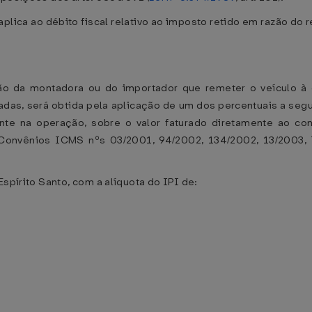
aplica ao débito fiscal relativo ao imposto retido em razão do r
ação da montadora ou do importador que remeter o veículo à
cadas, será obtida pela aplicação de um dos percentuais a seg
ente na operação, sobre o valor faturado diretamente ao co
Convênios ICMS nºs 03/2001, 94/2002, 134/2002, 13/2003, 
Espírito Santo, com a alíquota do IPI de: