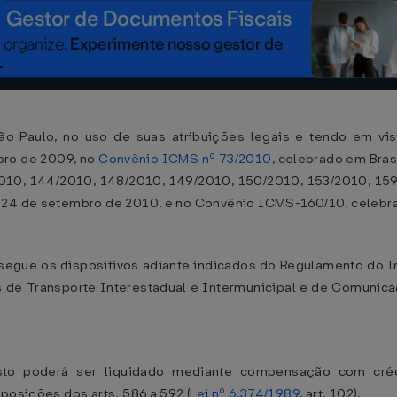
o Paulo, no uso de suas atribuições legais e tendo em vi
bro de 2009, no
Convênio ICMS nº 73/2010
, celebrado em Bras
010, 144/2010, 148/2010, 149/2010, 150/2010, 153/2010, 159
 24 de setembro de 2010, e no Convênio ICMS-160/10, celebrado
segue os dispositivos adiante indicados do Regulamento do 
s de Transporte Interestadual e Intermunicipal e de Comunic
posto poderá ser liquidado mediante compensação com créd
posições dos arts. 586 a 592 (
Lei nº 6.374/1989
, art. 102).