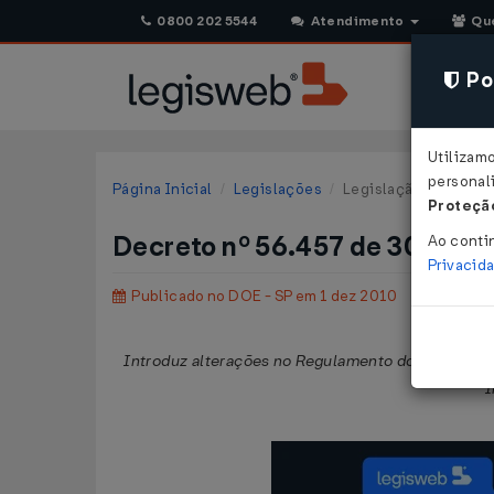
0800 202 5544
Atendimento
Qu
Pol
Utilizam
personali
Página Inicial
Legislações
Legislação Estadual 
Proteção
Decreto nº 56.457 de 30/11/
Ao conti
Privacid
Publicado no DOE - SP em 1 dez 2010
Introduz alterações no Regulamento do Imposto s
I