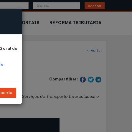
Acessar
IOR
PORTAIS
REFORMA TRIBUTÁRIA
 Geral de
Voltar
de
Compartilhar:
ncordo
tações de Serviços de Transporte Interestadual e
s.