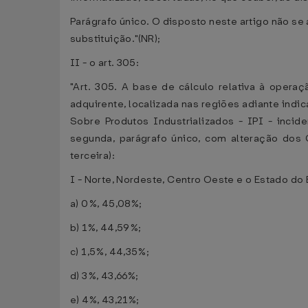
Parágrafo único. O disposto neste artigo não se 
substituição."(NR);
II - o art. 305:
"Art. 305. A base de cálculo relativa à oper
adquirente, localizada nas regiões adiante indi
Sobre Produtos Industrializados - IPI - incid
segunda, parágrafo único, com alteração dos 
terceira):
I - Norte, Nordeste, Centro Oeste e o Estado do 
a) 0%, 45,08%;
b) 1%, 44,59%;
c) 1,5%, 44,35%;
d) 3%, 43,66%;
e) 4%, 43,21%;