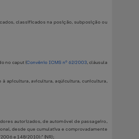
ados, classificados na posição, subposição ou
o no caput (
Convênio ICMS nº 62/2003
, cláusula
picultura, avicultura, aqüicultura, cunicultura,
dedores autorizados, de automóvel de passageiro,
issional, desde que cumulativa e comprovadamente
2006 e 148/2010):" (NR);