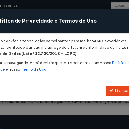
em somos
ítica de Privacidade e Termos de Uso
CONSULTORIA
SISTEMAS
COMÉRCIO EXTER
os cookies e tecnologias semelhantes para melhorar sua experiência,
zar conteúdo e analisar o tráfego do site, em conformidade com a
Lei
- São Paulo
 de Dados (Lei nº 13.709/2018 – LGPD)
.
2010
nuar navegando, você declara que leu e concorda com nossa
Política 
ade
e nosso
Termo de Uso
.
Li e co
obre Operações Relativas à Circulação de Mercadorias e sobre Pres
ntermunicipal e de Comunicação - RICMS, e dá outras providência