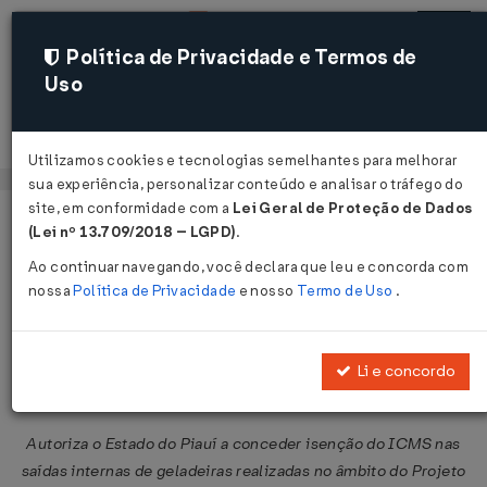
Política de Privacidade e Termos de
Uso
Acessar
Utilizamos cookies e tecnologias semelhantes para melhorar
sua experiência, personalizar conteúdo e analisar o tráfego do
site, em conformidade com a
Lei Geral de Proteção de Dados
Página Inicial
Legislações
Legislação Federal
Voltar
(Lei nº 13.709/2018 – LGPD)
.
Ao continuar navegando, você declara que leu e concorda com
Convênio ICMS nº 74 de
nossa
Política de Privacidade
e nosso
Termo de Uso
.
03/05/2010
Publicado no DOU em 4 mai 2010
Li e concordo
Compartilhar:
Autoriza o Estado do Piauí a conceder isenção do ICMS nas
saídas internas de geladeiras realizadas no âmbito do Projeto