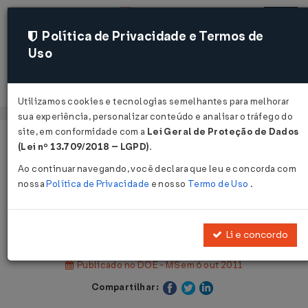
Política de Privacidade e Termos de
Uso
Acessar
Utilizamos cookies e tecnologias semelhantes para melhorar
sua experiência, personalizar conteúdo e analisar o tráfego do
site, em conformidade com a
Lei Geral de Proteção de Dados
Página Inicial
Legislações
(Lei nº 13.709/2018 – LGPD)
.
Legislação Estadual - Mato Grosso do Sul
Ao continuar navegando, você declara que leu e concorda com
nossa
Política de Privacidade
e nosso
Termo de Uso
.
Voltar
Decreto Nº 13275 DE 05/10/2011
Li e concordo
Publicado no DOE - MS em 6 out 2011
Compartilhar: