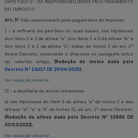
CAPÍTULO V - DA RESPONSABILIDADE PELO PAGAMENTO
DO IMPOSTO
Art. 5º
São responsáveis pelo pagamento do imposto:
I - a refinaria de petróleo ou suas bases, nas hipóteses
dos itens 1 e 2 da alínea “a”, dos itens 1 e 2 da alínea “b” e
dos itens 1 e 2 da alínea “c”, todas do inciso I do art. 2º
deste Decreto, observado o disposto no parágrafo único
do referido artigo;
(Redação do inciso dada pelo
Decreto Nº 16617 DE 29/04/2025
).
Ver redação anterior
II - a destilaria de álcool remetente:
a) nas hipóteses do item 3 da alínea "a" do inciso I e das
alíneas "d", "e" e "h" do inciso II, do art. 2º deste Decreto;
(Redação da alínea dada pelo Decreto Nº 15880 DE
03/03/2022).
Ver redação anterior