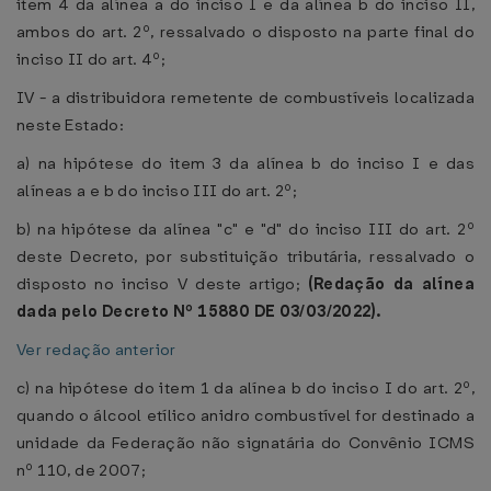
item 4 da alínea a do inciso I e da alínea b do inciso II,
ambos do art. 2º, ressalvado o disposto na parte final do
inciso II do art. 4º;
IV - a distribuidora remetente de combustíveis localizada
neste Estado:
a) na hipótese do item 3 da alínea b do inciso I e das
alíneas a e b do inciso III do art. 2º;
b) na hipótese da alínea "c" e "d" do inciso III do art. 2º
deste Decreto, por substituição tributária, ressalvado o
disposto no inciso V deste artigo;
(Redação da alínea
dada pelo Decreto Nº 15880 DE 03/03/2022).
Ver redação anterior
c) na hipótese do item 1 da alínea b do inciso I do art. 2º,
quando o álcool etílico anidro combustível for destinado a
unidade da Federação não signatária do Convênio ICMS
nº 110, de 2007;