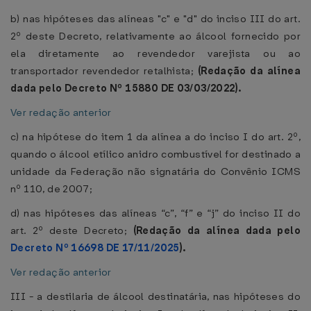
b) nas hipóteses das alíneas "c" e "d" do inciso III do art.
2º deste Decreto, relativamente ao álcool fornecido por
ela diretamente ao revendedor varejista ou ao
transportador revendedor retalhista;
(Redação da alínea
dada pelo Decreto Nº 15880 DE 03/03/2022).
Ver redação anterior
c) na hipótese do item 1 da alínea a do inciso I do art. 2º,
quando o álcool etílico anidro combustível for destinado a
unidade da Federação não signatária do Convênio ICMS
nº 110, de 2007;
d) nas hipóteses das alíneas “c”, “f” e “j” do inciso II do
art. 2º deste Decreto;
(Redação da alínea dada pelo
Decreto Nº 16698 DE 17/11/2025
).
Ver redação anterior
III - a destilaria de álcool destinatária, nas hipóteses do