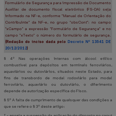
Formulário de Segurança para impressão de Documento
Auxiliar de documento fiscal eletrônico (FS-DA) seja
informado na NF-e, conforme "Manual de Orientação do
Contribuinte" da NF-e, no grupo "obsCont": no campo
"xCampo" a expressão "Formulário de Segurança" e no
campo "xTexto" o número do formulário de segurança.
(Redação do inciso dada pelo
Decreto Nº 13541 DE
20/12/2012
)
§ 4º Nas operações internas com álcool etílico
combustível para depósitos em terminais ferroviários,
aquaviários ou dutoviários, situados neste Estado, para
fins de transbordo de modal rodoviário para modal
ferroviário, aquaviário ou dutoviário, o diferimento
depende de autorização específica do Fisco.
§ 5º A falta de cumprimento de quaisquer das condições a
que se refere o § 3º deste artigo:
I - enseja a suspensão da aplicação do disposto no caput