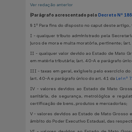
Ver redação anterior
(Parágrafo acrescentado pelo
Decreto Nº 185
§ 1º Para fins do disposto no caput deste artigo
I - qualquer tributo administrado pela Secreta
juros de mora e multa moratória, pertinente; (art
II - qualquer valor devido ao Estado de Mato Gr
em matéria tributária; (art. 40-A e parágrafo únic
III - taxas em geral, exigíveis pelo exercício d
(art. 40-A e parágrafo único do art. 41 da
Lei nº 
IV - valores devidos ao Estado de Mato Gross
sanitária, de segurança, metrológica e regul
certificação de bens, produtos e mercadorias;
V - valores devidos ao Estado de Mato Grosso 
âmbito do Poder Executivo Estadual, das respect
VI - valores devidos ao Estado de Mato Gros