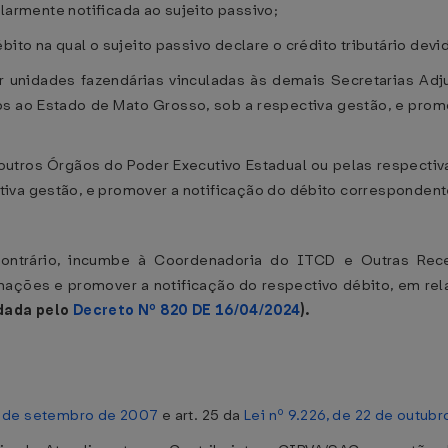
gularmente notificada ao sujeito passivo;
ito na qual o sujeito passivo declare o crédito tributário devi
r unidades fazendárias vinculadas às demais Secretarias Adju
os ao Estado de Mato Grosso, sob a respectiva gestão, e prom
outros Órgãos do Poder Executivo Estadual ou pelas respectiva
tiva gestão, e promover a notificação do débito corresponden
ontrário, incumbe à Coordenadoria do ITCD e Outras Rec
ações e promover a notificação do respectivo débito, em rela
dada pelo
Decreto Nº 820 DE 16/04/2024
).
26 de setembro de 2007
e art. 25 da
Lei nº 9.226, de 22 de outub