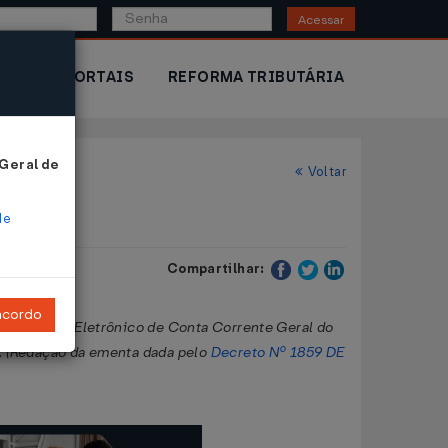
Acessar
IOR
PORTAIS
REFORMA TRIBUTÁRIA
 Geral de
Voltar
de
Compartilhar:
ncordo
 do Sistema Eletrônico de Conta Corrente Geral do
s. (Redação da ementa dada pelo
Decreto Nº 1859 DE