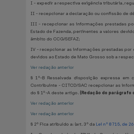
I - expedir a respectiva exigência tributária, re
II - recepcionar a declaração ou confissão de déb
III - recepcionar as informações prestadas po
Estado de Fazenda, pertinentes a valores devid
âmbito do CCG/SEFAZ;
IV - recepcionar as informações prestadas por 
devidos ao Estado de Mato Grosso sob a respec
Ver redação anterior
§ 1º-B Ressalvada disposição expressa em c
Contribuinte - CITCD/SAC recepcionar as inform
do § 1º-A deste artigo.
(Redação do parágrafo 
Ver redação anterior
Ver redação anterior
§ 2º Fica atribuído a: (art. 3º da
Lei nº 8715, de 