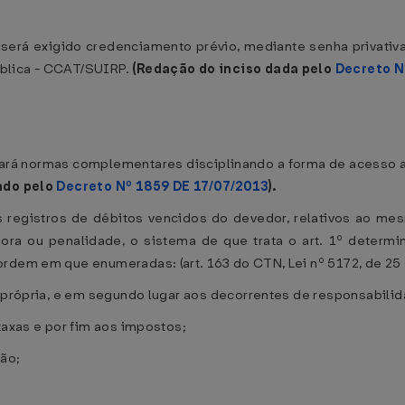
, será exigido credenciamento prévio, mediante senha privat
ública - CCAT/SUIRP.
(Redação do inciso dada pelo
Decreto N
itará normas complementares disciplinando a forma de acesso a
ado pelo
Decreto Nº 1859 DE 17/07/2013
).
 registros de débitos vencidos do devedor, relativos ao mes
mora ou penalidade, o sistema de que trata o art. 1º determi
rdem em que enumeradas: (art. 163 do CTN, Lei nº 5172, de 25
 própria, e em segundo lugar aos decorrentes de responsabilida
taxas e por fim aos impostos;
ção;