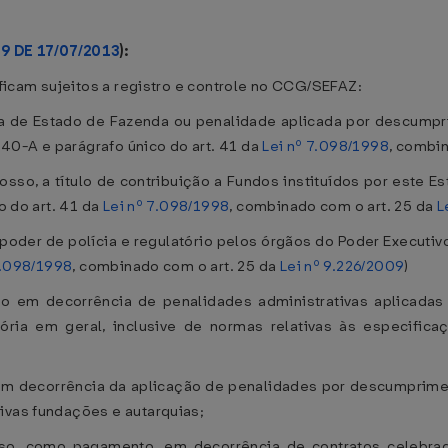
9 DE 17/07/2013
):
, ficam sujeitos a registro e controle no CCG/SEFAZ:
ria de Estado de Fazenda ou penalidade aplicada por descumpri
. 40-A e parágrafo único do art. 41 da
Lei nº 7.098/1998
, combi
osso, a título de contribuição a Fundos instituídos por este E
o do art. 41 da
Lei nº 7.098/1998
, combinado com o art. 25 da
L
o poder de polícia e regulatório pelos órgãos do Poder Executi
7.098/1998
, combinado com o art. 25 da
Lei nº 9.226/2009
)
o em decorrência de penalidades administrativas aplicadas p
atória em geral, inclusive de normas relativas às especific
em decorrência da aplicação de penalidades por descumprimen
ivas fundações e autarquias;
so, como pagamento, em decorrência de contratos celebrado