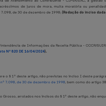
ia de Atendimento ao Contribuinte - CIPVA/SAC, a gestão d
acréscimos de juros de mora, multa moratória ou penalida
n° 7.098, de 30 de dezembro de 1998;
(Redação do inciso dada
rintendência de Informações da Receita Pública - CCCR/SUIR
eto Nº 820 DE 16/04/2024
).
fere o § 1º deste artigo, não previstas no inciso I deste pará
i nº 7.098, de 30 de dezembro de 1998
, bem como do artigo 38
 Grosso, arrolados nos incisos do § 1º deste artigo, não enqu