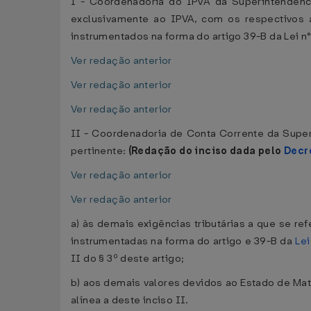
I - Coordenadoria do IPVA da Superintendênc
exclusivamente ao IPVA, com os respectivos 
instrumentados na forma do artigo 39-B da Lei 
Ver redação anterior
Ver redação anterior
Ver redação anterior
II - Coordenadoria de Conta Corrente da Supe
pertinente:
(Redação do inciso dada pelo
Decr
Ver redação anterior
Ver redação anterior
a) às demais exigências tributárias a que se re
instrumentadas na forma do artigo e 39-B da
Le
II do § 3º deste artigo;
b) aos demais valores devidos ao Estado de Mato
alínea a deste inciso II.