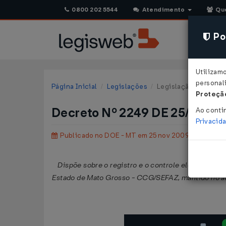
0800 202 5544
Atendimento
Qu
Pol
Utilizam
personali
Página Inicial
Legislações
Legislação Estadual 
Proteção
Decreto Nº 2249 DE 25/11/2
Ao conti
Privacid
Publicado no DOE - MT em 25 nov 2009
Dispõe sobre o registro e o controle eletrônico 
Estado de Mato Grosso - CCG/SEFAZ, mantido no âmb