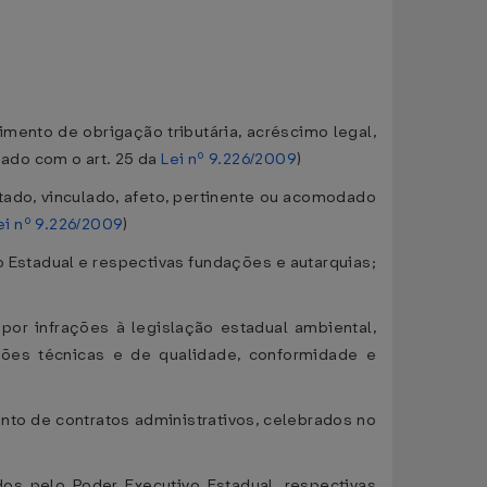
mento de obrigação tributária, acréscimo legal,
nado com o art. 25 da
Lei nº 9.226/2009
)
stado, vinculado, afeto, pertinente ou acomodado
ei nº 9.226/2009
)
vo Estadual e respectivas fundações e autarquias;
or infrações à legislação estadual ambiental,
ações técnicas e de qualidade, conformidade e
to de contratos administrativos, celebrados no
s pelo Poder Executivo Estadual, respectivas