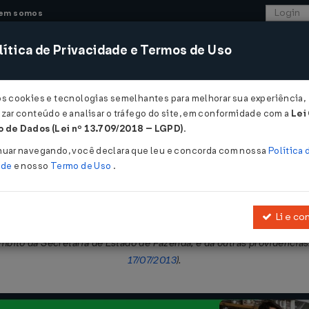
em somos
ítica de Privacidade e Termos de Uso
CONSULTORIA
SISTEMAS
COMÉRCIO EXTER
os cookies e tecnologias semelhantes para melhorar sua experiência,
zar conteúdo e analisar o tráfego do site, em conformidade com a
Lei
- Mato Grosso
 de Dados (Lei nº 13.709/2018 – LGPD)
.
009
nuar navegando, você declara que leu e concorda com nossa
Política 
ade
e nosso
Termo de Uso
.
Li e co
concentrado de valores devidos ao Estado de Mato Grosso, por meio
ito da Secretaria de Estado de Fazenda, e dá outras providência
17/07/2013
).