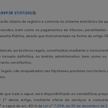
1859 DE 17/07/2013
):
serão objeto de registro e controle no sistema eletrônico de que
 vincendos, bem como os pagamentos de tributos, penalidades
Receita Pública, desde que instrumentado na forma do artigo 3
e demais acréscimos legais, constituídos mediante o instrument
se tornado definitiva, no âmbito administrativo, bem como o
mento constitutivo;
 legais, não enquadrados nas hipóteses previstas nos incisos a
tos.
e que trata o caput, será disponibilizado ao contabilista, prepo
º deste artigo, mediante oferta de serviços e consultas 
5º e caput do art. 40-A da
Lei nº 7.098, de 30 de dezembro de 