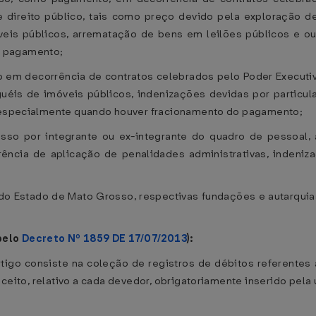
e direito público, tais como preço devido pela exploração d
eis públicos, arrematação de bens em leilões públicos e ou
o pagamento;
 em decorrência de contratos celebrados pelo Poder Executiv
guéis de imóveis públicos, indenizações devidas por particul
o, especialmente quando houver fracionamento do pagamento;
so por integrante ou ex-integrante do quadro de pessoal, a
rência de aplicação de penalidades administrativas, indeni
 do Estado de Mato Grosso, respectivas fundações e autarqui
pelo
Decreto Nº 1859 DE 17/07/2013
):
rtigo consiste na coleção de registros de débitos referente
ceito, relativo a cada devedor, obrigatoriamente inserido pela 