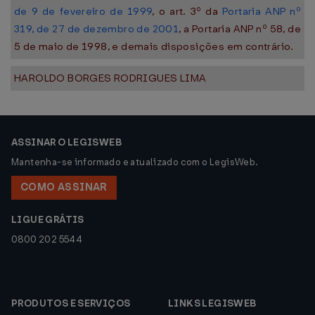
de 9 de fevereiro de 1999
, o art. 3º da
Portaria ANP nº
319, de 27 de dezembro de 2001
, a Portaria ANP nº 58, de
5 de maio de 1998, e demais disposições em contrário.
HAROLDO BORGES RODRIGUES LIMA
ASSINAR O LEGISWEB
Mantenha-se informado e atualizado com o LegisWeb.
COMO ASSINAR
LIGUE GRÁTIS
0800 202 5544
PRODUTOS E SERVIÇOS
LINKS LEGISWEB