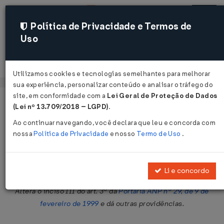
Política de Privacidade e Termos de
Uso
Acessar
Utilizamos cookies e tecnologias semelhantes para melhorar
sua experiência, personalizar conteúdo e analisar o tráfego do
site, em conformidade com a
Lei Geral de Proteção de Dados
Página Inicial
Legislações
Legislação Federal
Voltar
(Lei nº 13.709/2018 – LGPD)
.
Ao continuar navegando, você declara que leu e concorda com
Resolução ANP nº 7 de 07/03/2007
nossa
Política de Privacidade
e nosso
Termo de Uso
.
Publicado no DOU em 8 mar 2007
Compartilhar:
Li e concordo
Altera o inciso III do art. 3º da
Portaria ANP nº 29, de 9 de
fevereiro de 1999
e dá outras providências.