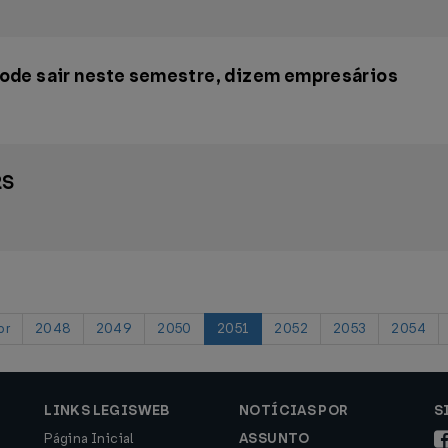
ode sair neste semestre, dizem empresários
RS
or
2048
2049
2050
2051
2052
2053
2054
LINKS LEGISWEB
NOTÍCIAS POR
S
Página Inicial
ASSUNTO