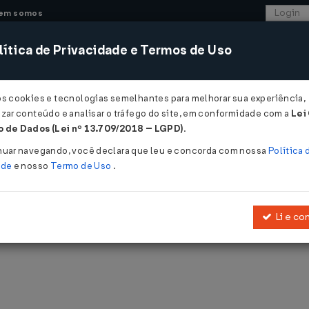
em somos
ítica de Privacidade e Termos de Uso
CONSULTORIA
SISTEMAS
COMÉRCIO EXTER
os cookies e tecnologias semelhantes para melhorar sua experiência,
zar conteúdo e analisar o tráfego do site, em conformidade com a
Lei
 de Dados (Lei nº 13.709/2018 – LGPD)
.
nuar navegando, você declara que leu e concorda com nossa
Política 
ade
e nosso
Termo de Uso
.
blicadas pelo LegisWeb.
Li e co