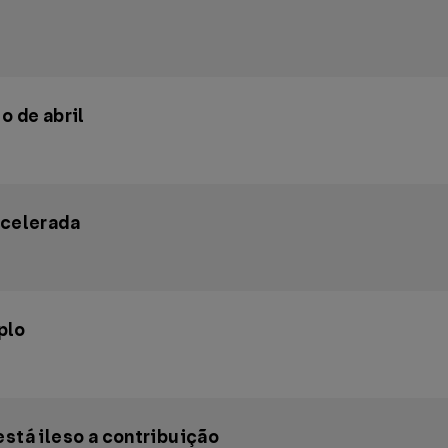
o de abril
acelerada
plo
está ileso a contribuição