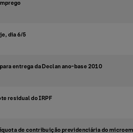
 emprego
e, dia 6/5
 para entrega da Declan ano-base 2010
Lote residual do IRPF
alíquota de contribuição previdenciária do micro