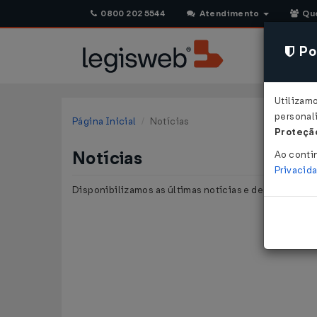
0800 202 5544
Atendimento
Qu
Pol
Utilizam
personali
Página Inicial
Notícias
Proteção
Notícias
Ao conti
Privacid
Disponibilizamos as últimas notícias e destaques pu