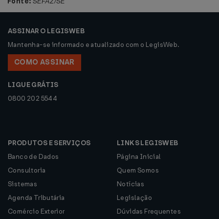
Fonte:
SEFAZ/SE
ASSINAR O LEGISWEB
Mantenha-se informado e atualizado com o LegisWeb.
COMO ASSINAR
LIGUE GRÁTIS
0800 202 5544
PRODUTOS E SERVIÇOS
LINKS LEGISWEB
Banco de Dados
Página Inicial
Consultoria
Quem Somos
Sistemas
Notícias
Agenda Tributária
Legislação
Comércio Exterior
Dúvidas Frequentes