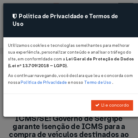
Política de Privacidade e Termos de
Uso
Acessar
Utilizamos cookies e tecnologias semelhantes para melhorar
sua experiência, personalizar conteúdo e analisar o tráfego do
site, em conformidade com a
Lei Geral de Proteção de Dados
Página Inicial
Notícias
(Lei nº 13.709/2018 – LGPD)
.
ICMS/SE: Governo de Sergipe garante isenção de ICMS para a
Ao continuar navegando, você declara que leu e concorda com
compra de veículos destinados ao transporte coletivo de
nossa
Política de Privacidade
e nosso
Termo de Uso
.
passageiros...
Voltar
Li e concordo
ICMS/SE: Governo de Sergipe
garante isenção de ICMS para a
compra de veículos destinados ao