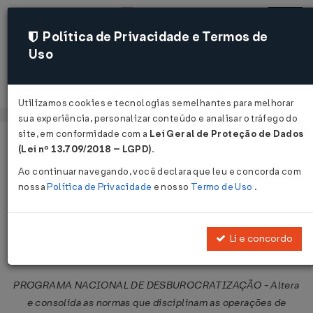
Política de Privacidade e Termos de
Uso
Acessar
Utilizamos cookies e tecnologias semelhantes para melhorar
sua experiência, personalizar conteúdo e analisar o tráfego do
site, em conformidade com a
Lei Geral de Proteção de Dados
Página Inicial
Legislações
Legislação Federal
Voltar
(Lei nº 13.709/2018 – LGPD)
.
Ao continuar navegando, você declara que leu e concorda com
Resolução BACEN nº 2.770 de
nossa
Política de Privacidade
e nosso
Termo de Uso
.
30/08/2000
Publicado no DOU em 31 ago 2000
Li e concordo
Compartilhar:
PROGRAMA NACIONAL DE DESBUROCRATIZAÇÃO - Altera
e consolida as normas que disciplinam as operações de