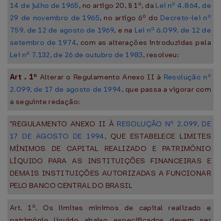
14 de julho de 1965
, no artigo 20, § 1º, da
Lei nº 4.864, de
29 de novembro de 1965
, no artigo 6º do
Decreto-lei nº
759, de 12 de agosto de 1969
, e na
Lei nº 6.099, de 12 de
setembro de 1974
, com as alterações introduzidas pela
Lei nº 7.132, de 26 de outubro de 1983
, resolveu:
Art
. 1º
Alterar o Regulamento Anexo II à
Resolução nº
2.099, de 17 de agosto de 1994
, que passa a vigorar com
a seguinte redação:
"REGULAMENTO ANEXO II À
RESOLUÇÃO Nº 2.099, DE
17 DE AGOSTO DE 1994
, QUE ESTABELECE LIMITES
MÍNIMOS DE CAPITAL REALIZADO E PATRIMÔNIO
LÍQUIDO PARA AS INSTITUIÇÕES FINANCEIRAS E
DEMAIS INSTITUIÇÕES AUTORIZADAS A FUNCIONAR
PELO BANCO CENTRAL DO BRASIL
Art. 1º. Os limites mínimos de capital realizado e
patrimônio líquido abaixo especificados devem ser