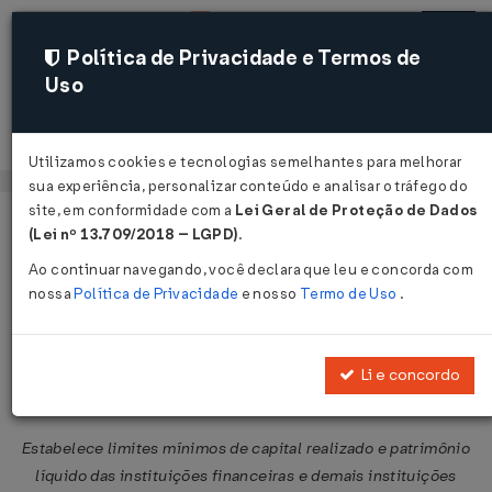
Política de Privacidade e Termos de
Uso
Acessar
Utilizamos cookies e tecnologias semelhantes para melhorar
sua experiência, personalizar conteúdo e analisar o tráfego do
site, em conformidade com a
Lei Geral de Proteção de Dados
Página Inicial
Legislações
Legislação Federal
Voltar
(Lei nº 13.709/2018 – LGPD)
.
Ao continuar navegando, você declara que leu e concorda com
Resolução BACEN nº 2.607 de
nossa
Política de Privacidade
e nosso
Termo de Uso
.
27/05/1999
Publicado no DOU em 28 mai 1999
Li e concordo
Compartilhar:
Estabelece limites mínimos de capital realizado e patrimônio
líquido das instituições financeiras e demais instituições