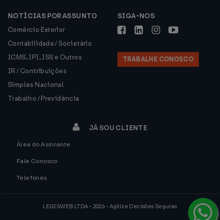
NOTÍCIAS POR ASSUNTO
SIGA-NOS
Comércio Exterior
Contabilidade / Societário
ICMS, IPI, ISS e Outros
TRABALHE CONOSCO
IR / Contribuições
Simples Nacional
Trabalho / Previdência
JÁ SOU CLIENTE
Área do Assinante
Fale Conosco
Telefones
LEGISWEB LTDA - 2026 - Agilize Decisões Seguras