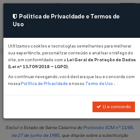
Política de Privacidade e Termos de
Uso
Acessar
Utilizamos cookies e tecnologias semelhantes para melhorar
sua experiência, personalizar conteúdo e analisar o tráfego do
site, em conformidade com a
Lei Geral de Proteção de Dados
Página Inicial
Legislações
Legislação Federal
Voltar
(Lei nº 13.709/2018 – LGPD)
.
Ao continuar navegando, você declara que leu e concorda com
Protocolo ICMS nº 28 de
nossa
Política de Privacidade
e nosso
Termo de Uso
.
26/09/1991
Publicado no DOU em 30 set 1991
Li e concordo
Compartilhar:
Exclui o Estado de Santa Catarina do
Protocolo ICM nº 11/85,
de 27 de junho de 1985
, que dispõe sobre a substituição