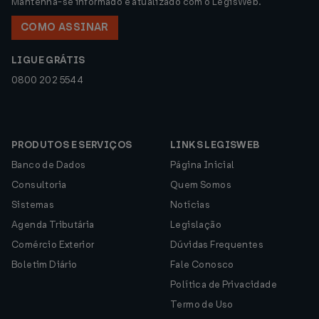
Mantenha-se informado e atualizado com o LegisWeb.
COMO ASSINAR
LIGUE GRÁTIS
0800 202 5544
PRODUTOS E SERVIÇOS
LINKS LEGISWEB
Banco de Dados
Página Inicial
Consultoria
Quem Somos
Sistemas
Notícias
Agenda Tributária
Legislação
Comércio Exterior
Dúvidas Frequentes
Boletim Diário
Fale Conosco
Política de Privacidade
Termo de Uso