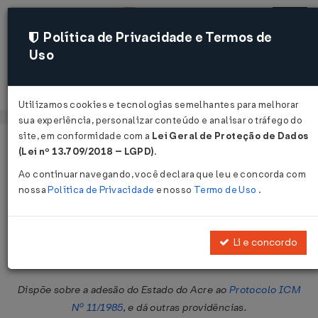
Política de Privacidade e Termos de
Uso
Acessar
Utilizamos cookies e tecnologias semelhantes para melhorar
sua experiência, personalizar conteúdo e analisar o tráfego do
site, em conformidade com a
Lei Geral de Proteção de Dados
Página Inicial
Legislações
Legislação Federal
Voltar
(Lei nº 13.709/2018 – LGPD)
.
Ao continuar navegando, você declara que leu e concorda com
Protocolo ICMS Nº 20 DE
nossa
Política de Privacidade
e nosso
Termo de Uso
.
29/05/1989
Publicado no DOU em 6 jun 1989
Li e concordo
Compartilhar:
Dispõe sobre a adesão do Estado do Acre ao
Protocolo ICM
Nº 11/1985
, e dá outras providências.