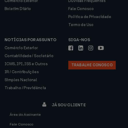
Comércio Exterior
Dúvidas Frequentes
Boletim Diário
Fale Conosco
Política de Privacidade
Termo de Uso
NOTÍCIAS POR ASSUNTO
SIGA-NOS
Comércio Exterior
Contabilidade / Societário
ICMS, IPI, ISS e Outros
TRABALHE CONOSCO
IR / Contribuições
Simples Nacional
Trabalho / Previdência
JÁ SOU CLIENTE
Área do Assinante
Fale Conosco