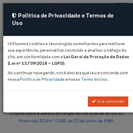
Política de Privacidade e Termos de
Uso
Acessar
Utilizamos cookies e tecnologias semelhantes para melhorar
sua experiência, personalizar conteúdo e analisar o tráfego do
site, em conformidade com a
Lei Geral de Proteção de Dados
Página Inicial
Legislações
Legislação Federal
Voltar
(Lei nº 13.709/2018 – LGPD)
.
Ao continuar navegando, você declara que leu e concorda com
Protocolo ICM nº 37 de 11/12/1985
nossa
Política de Privacidade
e nosso
Termo de Uso
.
Publicado no DOU em 17 dez 1985
Compartilhar:
Li e concordo
Dispõe sobre a adesão do Estado do Rio Grande do Sul ao
Protocolo ICM nº 11/85, de 27 de junho de 1985
.