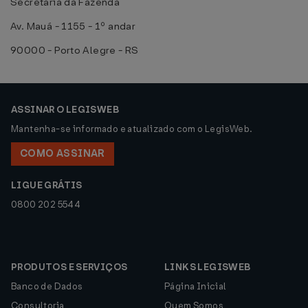
Secretaria da Fazenda
Av. Mauá - 1155 - 1º andar
90000 - Porto Alegre - RS
ASSINAR O LEGISWEB
Mantenha-se informado e atualizado com o LegisWeb.
COMO ASSINAR
LIGUE GRÁTIS
0800 202 5544
PRODUTOS E SERVIÇOS
LINKS LEGISWEB
Banco de Dados
Página Inicial
Consultoria
Quem Somos