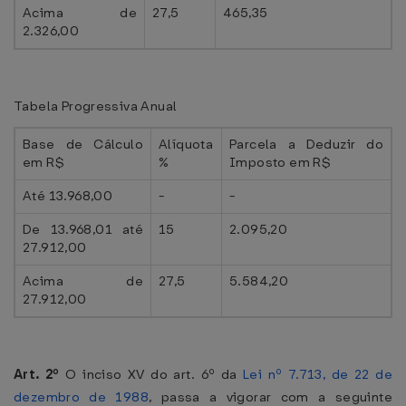
Acima de
27,5
465,35
2.326,00
Tabela Progressiva Anual
Base de Cálculo
Alíquota
Parcela a Deduzir do
em R$
%
Imposto em R$
Até 13.968,00
-
-
De 13.968,01 até
15
2.095,20
27.912,00
Acima de
27,5
5.584,20
27.912,00
Art. 2º
O inciso XV do art. 6º da
Lei nº 7.713, de 22 de
dezembro de 1988
, passa a vigorar com a seguinte