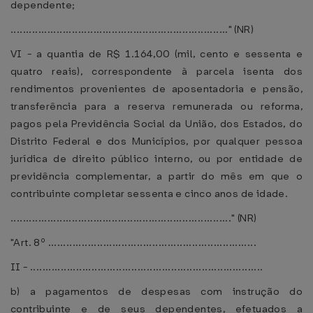
dependente;
......................................................................." (NR)
VI - a quantia de R$ 1.164,00 (mil, cento e sessenta e
quatro reais), correspondente à parcela isenta dos
rendimentos provenientes de aposentadoria e pensão,
transferência para a reserva remunerada ou reforma,
pagos pela Previdência Social da União, dos Estados, do
Distrito Federal e dos Municípios, por qualquer pessoa
jurídica de direito público interno, ou por entidade de
previdência complementar, a partir do mês em que o
contribuinte completar sessenta e cinco anos de idade.
........................................................................" (NR)
"Art. 8º ....................................................................
II - ............................................................................
b) a pagamentos de despesas com instrução do
contribuinte e de seus dependentes, efetuados a