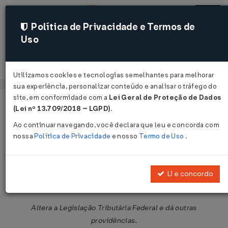
Política de Privacidade e Termos de
Uso
Acessar
Utilizamos cookies e tecnologias semelhantes para melhorar
sua experiência, personalizar conteúdo e analisar o tráfego do
site, em conformidade com a
Lei Geral de Proteção de Dados
Página Inicial
Legislações
Legislação Federal
Voltar
(Lei nº 13.709/2018 – LGPD)
.
Ao continuar navegando, você declara que leu e concorda com
Medida Provisória nº 232 de
nossa
Política de Privacidade
e nosso
Termo de Uso
.
30/12/2004
Publicado no DOU em 30 dez 2004
Li e concordo
Compartilhar:
Altera a Legislação Tributária Federal e dá outras
providências.