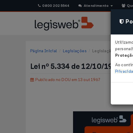
0800 202 5544
Atendimento
Qu
Pol
Utilizam
personali
Página Inicial
Legislações
Legislação Federal
Proteção
Lei nº 5.334 de 12/10/1967
Ao conti
Privacid
Publicado no DOU em 13 out 1967
Estab