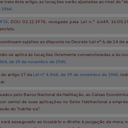
trata êste artigo, as locações serão ajustadas ao nível do "alu
e 1964
.
1974
, DOU 02.12.1974, revogada pela Lei n.º 6.649, 16.05.
enciais.
 continuam sujeitos ao disposto no Decreto-Lei nº 6, de 14 de a
i não se aplica às locações livremente convencionadas e às lo
.864, de 29 de novembro de 1965
.
 do artigo 17 da
Lei nº 4.864, de 29 de novembro de 1965
, to
ar.
fixados pelo Banco Nacional da Habitação, as Caixas Econômic
por cento) de suas aplicações no Setor Habitacional a emprés
ssão do "habite-se".
is será assegurado ao locatário o direito à purgação da mora,