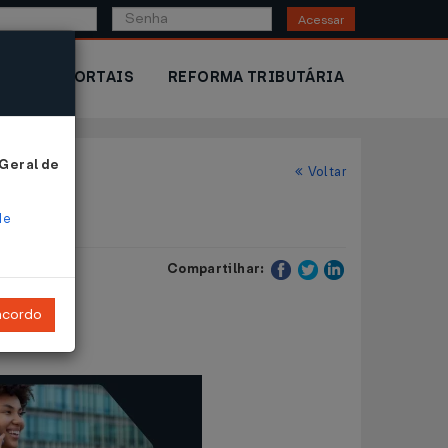
Acessar
IOR
PORTAIS
REFORMA TRIBUTÁRIA
 Geral de
Voltar
de
Compartilhar:
ncordo
ncias.