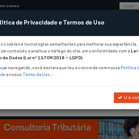
em somos
ítica de Privacidade e Termos de Uso
CONSULTORIA
SISTEMAS
COMÉRCIO EXTER
os cookies e tecnologias semelhantes para melhorar sua experiência,
zar conteúdo e analisar o tráfego do site, em conformidade com a
Lei
 de Dados (Lei nº 13.709/2018 – LGPD)
.
nuar navegando, você declara que leu e concorda com nossa
Política 
ade
e nosso
Termo de Uso
.
Li e co
elece limitações ao reajustamento de aluguéis e dá outras providê