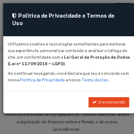
Política de Privacidade e Termos de
Uso
Acessar
Utilizamos cookies e tecnologias semelhantes para melhorar
sua experiência, personalizar conteúdo e analisar o tráfego do
site, em conformidade com a
Lei Geral de Proteção de Dados
Página Inicial
Legislações
Legislação Federal
Voltar
(Lei nº 13.709/2018 – LGPD)
.
Ao continuar navegando, você declara que leu e concorda com
Lei Nº 4357 DE 16/07/1964
nossa
Política de Privacidade
e nosso
Termo de Uso
.
Publicado no DOU em 17 jul 1964
Compartilhar:
Li e concordo
Autoriza a emissão de Obrigações do Tesouro Nacional, altera
a legislação do Imposto sobre a Renda, e dá outras
providências.