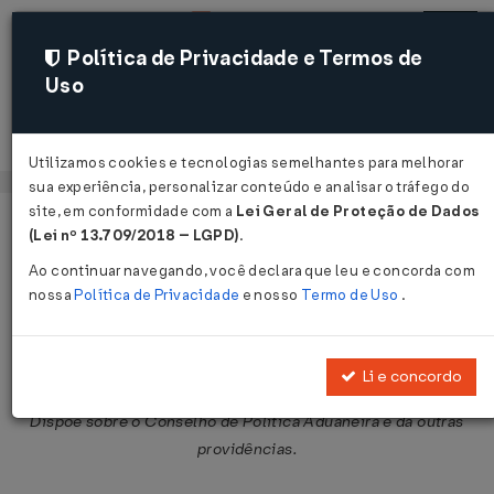
Política de Privacidade e Termos de
Uso
Acessar
Utilizamos cookies e tecnologias semelhantes para melhorar
sua experiência, personalizar conteúdo e analisar o tráfego do
site, em conformidade com a
Lei Geral de Proteção de Dados
Página Inicial
Legislações
Legislação Federal
Voltar
(Lei nº 13.709/2018 – LGPD)
.
Ao continuar navegando, você declara que leu e concorda com
Decreto-Lei nº 730 de 05/08/1969
nossa
Política de Privacidade
e nosso
Termo de Uso
.
Publicado no DOU em 5 ago 1969
Compartilhar:
Li e concordo
Dispõe sôbre o Conselho de Política Aduaneira e dá outras
providências.