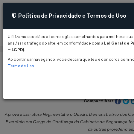
Política de Privacidade e Termos de Uso
Utilizamos cookies e tecnologias semelhantes para melhorar sua
Acessar
analisar o tráfego do site, em conformidade com a
Lei Geral de P
– LGPD)
.
Ao continuar navegando, você declara que leu e concorda com n
Página Inicial
Legislações
Legislação Federal
Termo de Uso
.
Decreto nº 6.931 de 11/08/2009
Publicado no DOU em 12 ag
Compartilhar:
Aprova a Estrutura Regimental e o Quadro Demonstrativo dos C
Exercício em Cargo de Confiança do Gabinete de Segurança Inst
dá outras providências