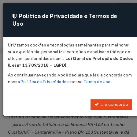
Política de Privacidade e Termos de
Uso
Acessar
Utilizamos cookies e tecnologias semelhantes para melhorar
sua experiência, personalizar conteúdo e analisar o tráfego do
site, em conformidade com a
Lei Geral de Proteção de Dados
Página Inicial
Legislações
Legislação Federal
Voltar
(Lei nº 13.709/2018 – LGPD)
.
Ao continuar navegando, você declara que leu e concorda com
Decreto Nº 6290 DE 06/12/2007
nossa
Política de Privacidade
e nosso
Termo de Uso
.
Publicado no DOU em 6 dez 2007
Compartilhar:
Li e concordo
Institui o Plano de Desenvolvimento Regional Sustentável
para a Área de Influência da Rodovia BR-163 no Trecho
Cuiabá/MT - Santarém/PA - Plano BR-163 Sustentável, e dá