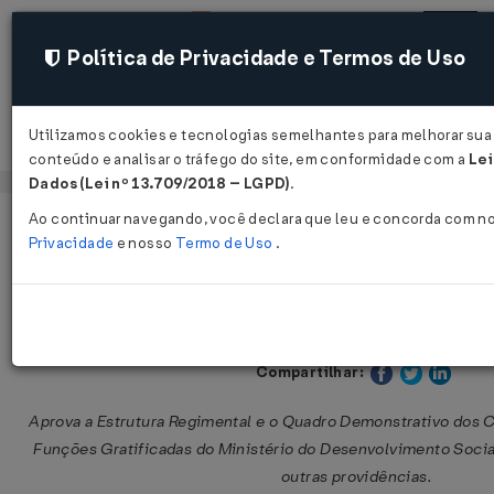
Política de Privacidade e Termos de Uso
Utilizamos cookies e tecnologias semelhantes para melhorar sua 
Acessar
conteúdo e analisar o tráfego do site, em conformidade com a
Lei
Dados (Lei nº 13.709/2018 – LGPD)
.
Ao continuar navegando, você declara que leu e concorda com n
Página Inicial
Legislações
Legislação Federal
Privacidade
e nosso
Termo de Uso
.
Decreto nº 5.550 de 22/09/2005
Publicado no DOU em 23 set 2005
Compartilhar:
Aprova a Estrutura Regimental e o Quadro Demonstrativo dos
Funções Gratificadas do Ministério do Desenvolvimento Socia
outras providências.