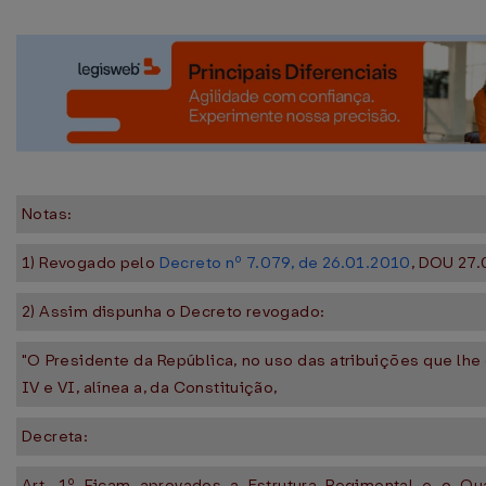
Notas:
1) Revogado pelo
Decreto nº 7.079, de 26.01.2010
, DOU 27.
2) Assim dispunha o Decreto revogado:
"O Presidente da República, no uso das atribuições que lhe c
IV e VI, alínea a, da Constituição,
Decreta:
Art. 1º Ficam aprovados a Estrutura Regimental e o Q