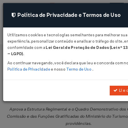
Política de Privacidade e Termos de Uso
Utilizamos cookies e tecnologias semelhantes para melhorar sua
Acessar
experiência, personalizar conteúdo e analisar o tráfego do site, e
conformidade com a
Lei Geral de Proteção de Dados (Lei nº 1
– LGPD)
.
Página Inicial
Legislações
Legislação Federal
Ao continuar navegando, você declara que leu e concorda com n
Política de Privacidade
e nosso
Termo de Uso
.
Decreto nº 5.203 de 03/09/2004
Publicado no DOU em 6 set 2004
Li e 
Compartilhar:
Aprova a Estrutura Regimental e o Quadro Demonstrativo dos
Comissão e das Funções Gratificadas do Ministério do Turismo,
providências.