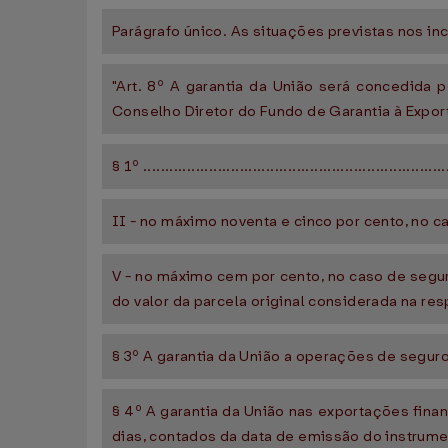
Parágrafo único. As situações previstas nos i
"Art. 8º A garantia da União será concedida
Conselho Diretor do Fundo de Garantia à Expor
§ 1º .....................................................................
II - no máximo noventa e cinco por cento, no c
V - no máximo cem por cento, no caso de seguro
do valor da parcela original considerada na r
§ 3º A garantia da União a operações de seguro
§ 4º A garantia da União nas exportações fin
dias, contados da data de emissão do instrume