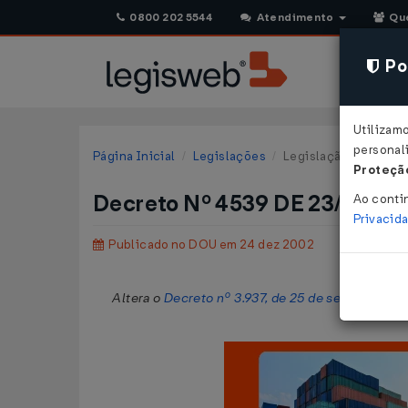
0800 202 5544
Atendimento
Qu
Pol
Utilizam
personali
Página Inicial
Legislações
Legislação Federal
Proteção
Decreto Nº 4539 DE 23/12/2
Ao conti
Privacid
Publicado no DOU em 24 dez 2002
Altera o
Decreto nº 3.937, de 25 de setembro de