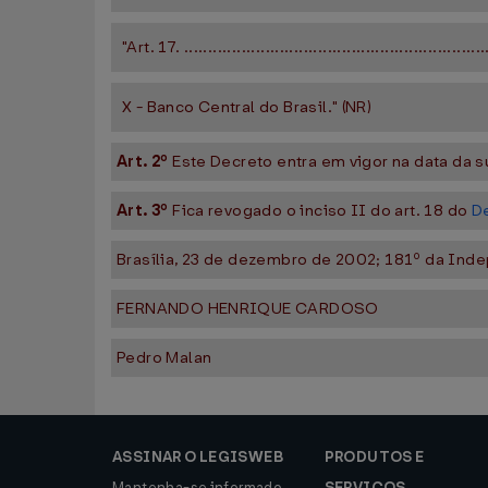
"Art. 17. ...............................................................
X - Banco Central do Brasil." (NR)
Art. 2º
Este Decreto entra em vigor na data da s
Art. 3º
Fica revogado o inciso II do art. 18 do
De
Brasília, 23 de dezembro de 2002; 181º da Ind
FERNANDO HENRIQUE CARDOSO
Pedro Malan
ASSINAR O LEGISWEB
PRODUTOS E
Mantenha-se informado
SERVIÇOS