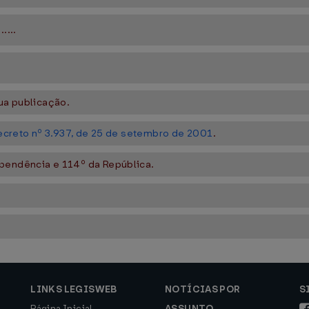
......
ua publicação.
creto nº 3.937, de 25 de setembro de 2001
.
ependência e 114º da República.
LINKS LEGISWEB
NOTÍCIAS POR
S
Página Inicial
ASSUNTO