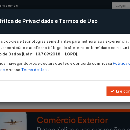
em somos
ítica de Privacidade e Termos de Uso
CONSULTORIA
SISTEMAS
COMÉRCIO EXTER
os cookies e tecnologias semelhantes para melhorar sua experiência,
zar conteúdo e analisar o tráfego do site, em conformidade com a
Lei
 de Dados (Lei nº 13.709/2018 – LGPD)
.
002
nuar navegando, você declara que leu e concorda com nossa
Política 
ade
e nosso
Termo de Uso
.
Li e co
 2001
, que regulamenta a
Lei nº 6.704, de 26 de outubro de 1979
, qu