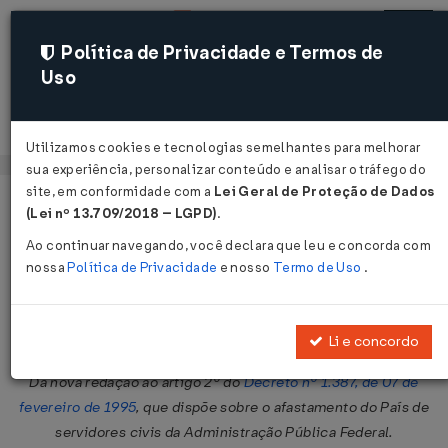
Política de Privacidade e Termos de
Uso
Acessar
Utilizamos cookies e tecnologias semelhantes para melhorar
sua experiência, personalizar conteúdo e analisar o tráfego do
site, em conformidade com a
Lei Geral de Proteção de Dados
Página Inicial
Legislações
Legislação Federal
Voltar
(Lei nº 13.709/2018 – LGPD)
.
Ao continuar navegando, você declara que leu e concorda com
Decreto Nº 3025 DE 12/04/1999
nossa
Política de Privacidade
e nosso
Termo de Uso
.
Publicado no DOU em 13 abr 1999
Compartilhar:
Li e concordo
Dá nova redação ao artigo 2º do
Decreto nº 1.387, de 07 de
fevereiro de 1995
, que dispõe sobre o afastamento do País de
servidores civis da Administração Pública Federal.