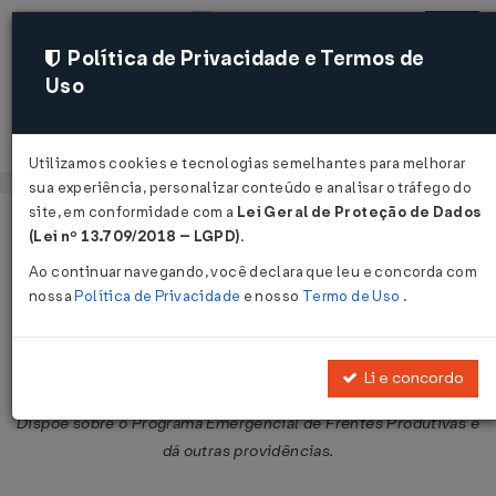
Política de Privacidade e Termos de
Uso
Acessar
Utilizamos cookies e tecnologias semelhantes para melhorar
sua experiência, personalizar conteúdo e analisar o tráfego do
site, em conformidade com a
Lei Geral de Proteção de Dados
Página Inicial
Legislações
Legislação Federal
Voltar
(Lei nº 13.709/2018 – LGPD)
.
Ao continuar navegando, você declara que leu e concorda com
Decreto Nº 2618 DE 05/06/1998
nossa
Política de Privacidade
e nosso
Termo de Uso
.
Publicado no DOU em 8 jun 1998
Compartilhar:
Li e concordo
Dispõe sobre o Programa Emergencial de Frentes Produtivas e
dá outras providências.