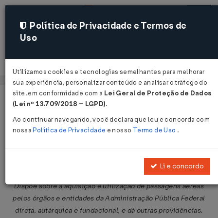
Política de Privacidade e Termos de
Uso
Acessar
Utilizamos cookies e tecnologias semelhantes para melhorar
sua experiência, personalizar conteúdo e analisar o tráfego do
site, em conformidade com a
Lei Geral de Proteção de Dados
Página Inicial
Legislações
Legislação Federal
Voltar
(Lei nº 13.709/2018 – LGPD)
.
Ao continuar navegando, você declara que leu e concorda com
Decreto Nº 2809 DE 22/10/1998
nossa
Política de Privacidade
e nosso
Termo de Uso
.
Publicado no DOU em 23 out 1998
Compartilhar:
Li e concordo
Dispõe sobre a aquisição e utilização de passagens aéreas
pelos órgãos e entidades da Administração Pública Federal
direta, autárquica e fundacional, e dá outras providências.