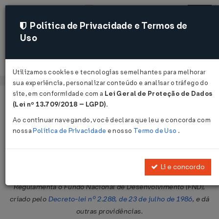
Política de Privacidade e Termos de
Uso
Acessar
Utilizamos cookies e tecnologias semelhantes para melhorar
sua experiência, personalizar conteúdo e analisar o tráfego do
site, em conformidade com a
Lei Geral de Proteção de Dados
Página Inicial
Legislações
Legislação Federal
Voltar
(Lei nº 13.709/2018 – LGPD)
.
Ao continuar navegando, você declara que leu e concorda com
Decreto Nº 193 DE 21/08/1991
nossa
Política de Privacidade
e nosso
Termo de Uso
.
Publicado no DOU em 22 ago 1991
Compartilhar:
Li e concordo
Regulamenta o Fundo Nacional de Desenvolvimento (FND),
criado pelo
Decreto-lei nº 2.288, de 23 de julho de 1986
, e dá
outras providências.