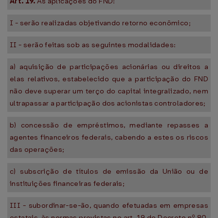
Art. 19.
As aplicações do FND:
I - serão realizadas objetivando retorno econômico;
II - serão feitas sob as seguintes modalidades:
a) aquisição de participações acionárias ou direitos a
elas relativos, estabelecido que a participação do FND
não deve superar um terço do capital integralizado, nem
ultrapassar a participação dos acionistas controladores;
b) concessão de empréstimos, mediante repasses a
agentes financeiros federais, cabendo a estes os riscos
das operações;
c) subscrição de títulos de emissão da União ou de
instituições financeiras federais;
III - subordinar-se-ão, quando efetuadas em empresas
estatais, às normas previstas no art. 19 do Decreto nº 80,