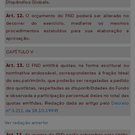
Dispêndios Globais.
Art. 12.
O orçamento do FND poderá ser alterado no
decorrer do exercício, mediante os mesmos
procedimentos estatuídos para sua elaboração e
aprovação.
CAPÍTULO V
Art.
13.
O FND emitirá quotas, na forma escritural ou
nominativa endossável, correspondentes à fração ideal
do seu patrimônio, que poderão ser resgatadas a pedido
dos quotistas, respeitadas as disponibilidades do Fundo
e observada a participação percentual deles no total das
quotas emitidas. (Redação dada ao artigo pelo
Decreto
nº 3.211, de 18.10.1999
)
Ver redação anterior
Art. 14.
As quotas do FND serão subscritas pela União,