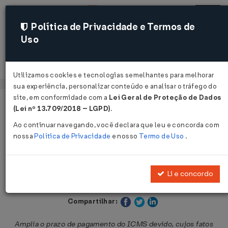
Política de Privacidade e Termos de
Uso
Acessar
Utilizamos cookies e tecnologias semelhantes para melhorar
sua experiência, personalizar conteúdo e analisar o tráfego do
site, em conformidade com a
Lei Geral de Proteção de Dados
Página Inicial
Legislações
Legislação Estadual - Rondônia
(Lei nº 13.709/2018 – LGPD)
.
Ao continuar navegando, você declara que leu e concorda com
Voltar
nossa
Política de Privacidade
e nosso
Termo de Uso
.
Decreto Nº 31519 DE 06/05/2026
Li e concordo
Publicado no DOE - RO em 8 mai 2026
Compartilhar:
Amplia o prazo de pagamento do ICMS devido, cujos fatos