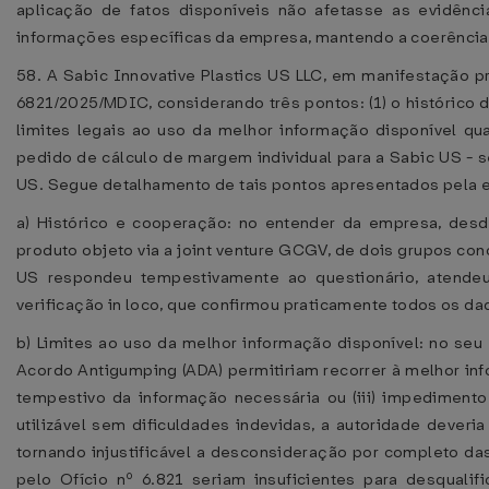
aplicação de fatos disponíveis não afetasse as evidên
informações específicas da empresa, mantendo a coerência 
58. A Sabic Innovative Plastics US LLC, em manifestação 
6821/2025/MDIC, considerando três pontos: (1) o histórico 
limites legais ao uso da melhor informação disponível qua
pedido de cálculo de margem individual para a Sabic US - 
US. Segue detalhamento de tais pontos apresentados pela 
a) Histórico e cooperação: no entender da empresa, desde
produto objeto via a joint venture GCGV, de dois grupos co
US respondeu tempestivamente ao questionário, atende
verificação in loco, que confirmou praticamente todos os d
b) Limites ao uso da melhor informação disponível: no seu 
Acordo Antigumping (ADA) permitiriam recorrer à melhor info
tempestivo da informação necessária ou (iii) impedimento 
utilizável sem dificuldades indevidas, a autoridade dever
tornando injustificável a desconsideração por completo da
pelo Ofício nº 6.821 seriam insuficientes para desqualif