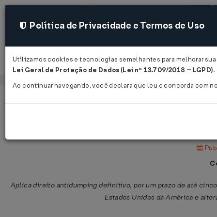
Política de Privacidade e Termos de Uso
Utilizamos cookies e tecnologias semelhantes para melhorar sua 
Acessar
Lei Geral de Proteção de Dados (Lei nº 13.709/2018 – LGPD)
.
Ao continuar navegando, você declara que leu e concorda com n
Página Inicial
Legislações
Legislação Federal
Resolução GECEX Nº 876 DE 13/04/
Publ
C
Aplica direito antidumping definitivo, por um prazo de até cinco
Estados Unidos da América e altera