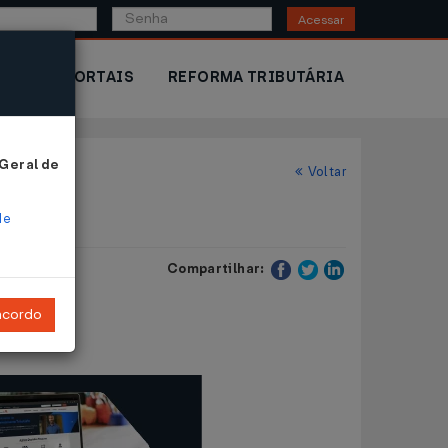
Acessar
IOR
PORTAIS
REFORMA TRIBUTÁRIA
 Geral de
Voltar
de
Compartilhar:
ncordo
dica.