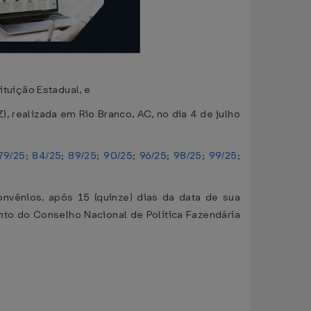
tuição Estadual, e
 realizada em Rio Branco, AC, no dia 4 de julho
79/25
;
84/25
;
89/25
;
90/25
;
96/25
;
98/25
;
99/25
;
onvênios, após 15 (quinze) dias da data de sua
nto do Conselho Nacional de Política Fazendária