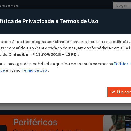
em somos
ítica de Privacidade e Termos de Uso
CONSULTORIA
SISTEMAS
COMÉRCIO EXTER
os cookies e tecnologias semelhantes para melhorar sua experiência,
zar conteúdo e analisar o tráfego do site, em conformidade com a
Lei
- Ceará
 de Dados (Lei nº 13.709/2018 – LGPD)
.
2025
nuar navegando, você declara que leu e concorda com nossa
Política 
ade
e nosso
Termo de Uso
.
Li e co
fica e incorpora à legislação tributária estadual os convênios que in