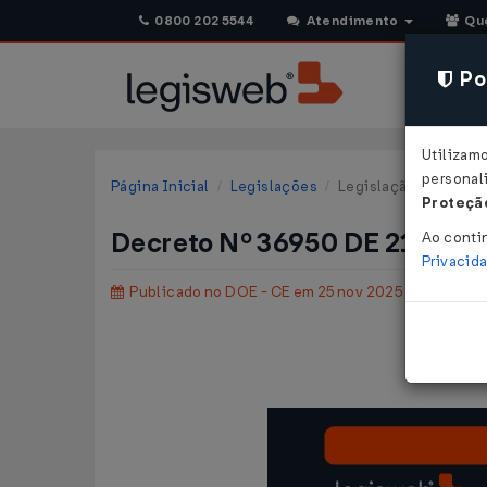
0800 202 5544
Atendimento
Qu
Pol
Utilizam
personali
Página Inicial
Legislações
Legislação Estadual 
Proteção
Decreto Nº 36950 DE 21/11/
Ao conti
Privacid
Publicado no DOE - CE em 25 nov 2025
Rati