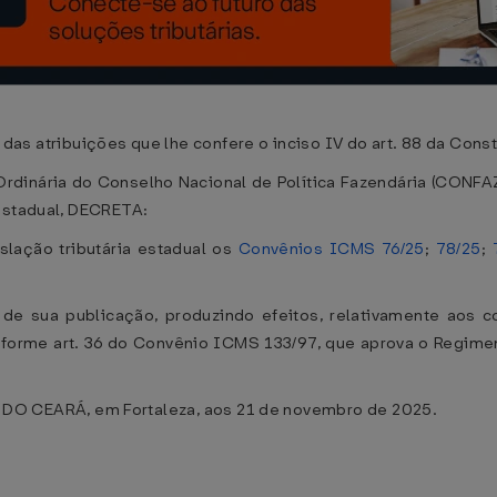
tribuições que lhe confere o inciso IV do art. 88 da Consti
nária do Conselho Nacional de Política Fazendária (CONFAZ),
 estadual, DECRETA:
islação tributária estadual os
Convênios ICMS 76/25
;
78/25
;
a de sua publicação, produzindo efeitos, relativamente aos c
onforme art. 36 do Convênio ICMS 133/97, que aprova o Regime
CEARÁ, em Fortaleza, aos 21 de novembro de 2025.