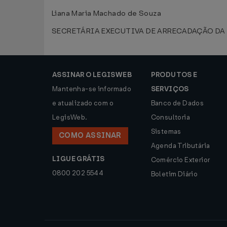
Liana Maria Machado de Souza
SECRETÁRIA EXECUTIVA DE ARRECADAÇÃO DA
ASSINAR O LEGISWEB
PRODUTOS E
Mantenha-se informado
SERVIÇOS
e atualizado com o
Banco de Dados
LegisWeb.
Consultoria
Sistemas
COMO ASSINAR
Agenda Tributária
LIGUE GRÁTIS
Comércio Exterior
0800 202 5544
Boletim Diário