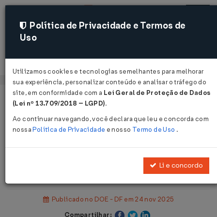
Política de Privacidade e Termos de
Uso
Acessar
Utilizamos cookies e tecnologias semelhantes para melhorar
sua experiência, personalizar conteúdo e analisar o tráfego do
site, em conformidade com a
Lei Geral de Proteção de Dados
Página Inicial
Legislações
(Lei nº 13.709/2018 – LGPD)
.
Legislação Estadual - Distrito Federal
Ao continuar navegando, você declara que leu e concorda com
nossa
Política de Privacidade
e nosso
Termo de Uso
.
Voltar
Solução de Consulta COTRI Nº 23
Li e concordo
DE 31/10/2025
Publicado no DOE - DF em 24 nov 2025
Compartilhar: