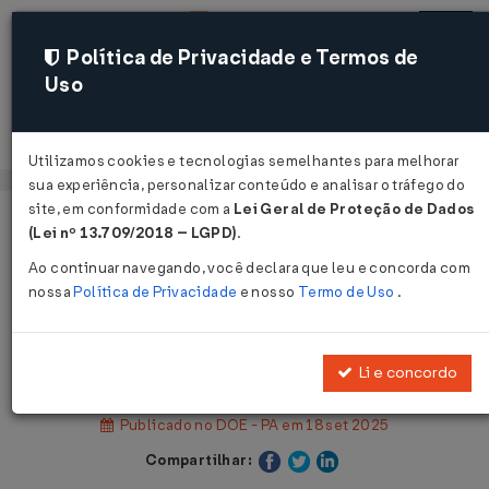
Política de Privacidade e Termos de
Uso
Acessar
Utilizamos cookies e tecnologias semelhantes para melhorar
sua experiência, personalizar conteúdo e analisar o tráfego do
site, em conformidade com a
Lei Geral de Proteção de Dados
Página Inicial
Legislações
Legislação Estadual - Pará
(Lei nº 13.709/2018 – LGPD)
.
Ao continuar navegando, você declara que leu e concorda com
Voltar
nossa
Política de Privacidade
e nosso
Termo de Uso
.
Decreto Legislativo Nº 23 DE
26/08/2025
Li e concordo
Publicado no DOE - PA em 18 set 2025
Compartilhar: