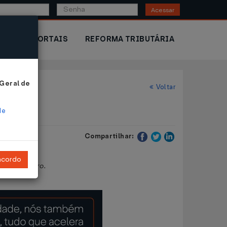
Acessar
IOR
PORTAIS
REFORMA TRIBUTÁRIA
 Geral de
Voltar
de
Compartilhar:
ncordo
 de taxímetro.