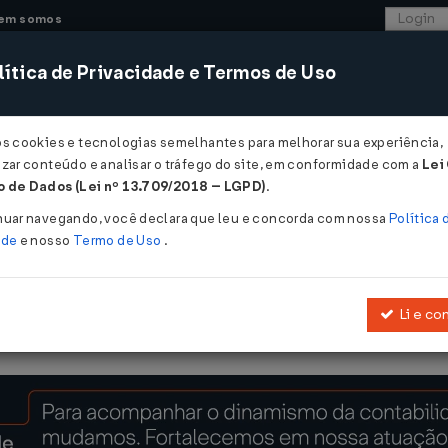
em somos
ítica de Privacidade e Termos de Uso
CONSULTORIA
SISTEMAS
COMÉRCIO EXTER
os cookies e tecnologias semelhantes para melhorar sua experiência,
zar conteúdo e analisar o tráfego do site, em conformidade com a
Lei
 de Dados (Lei nº 13.709/2018 – LGPD)
.
E 14/07/2025
nuar navegando, você declara que leu e concorda com nossa
Política 
ade
e nosso
Termo de Uso
.
Li e co
a isenção da cobrança da taxa de verificação inicial e subsequente