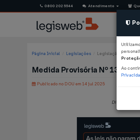
0800 202 5544
Atendimento
Qu
Pol
Utilizam
personali
Página Inicial
Legislações
Legislação Federal
Proteção
Medida Provisória Nº 1305 D
Ao conti
Privacid
Publicado no DOU em 14 jul 2025
Dispõe sobre 