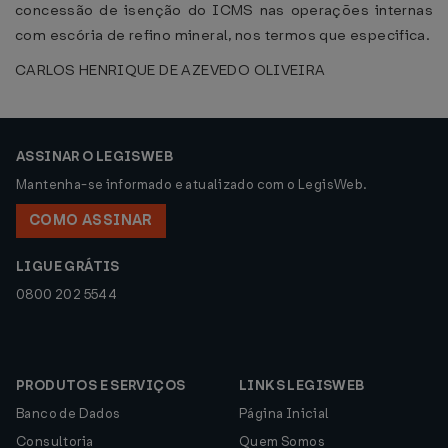
concessão de isenção do ICMS nas operações internas
com escória de refino mineral, nos termos que especifica.
CARLOS HENRIQUE DE AZEVEDO OLIVEIRA
ASSINAR O LEGISWEB
Mantenha-se informado e atualizado com o LegisWeb.
COMO ASSINAR
LIGUE GRÁTIS
0800 202 5544
PRODUTOS E SERVIÇOS
LINKS LEGISWEB
Banco de Dados
Página Inicial
Consultoria
Quem Somos