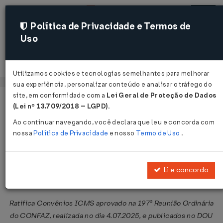
Política de Privacidade e Termos de
Uso
Acessar
Utilizamos cookies e tecnologias semelhantes para melhorar
sua experiência, personalizar conteúdo e analisar o tráfego do
site, em conformidade com a
Lei Geral de Proteção de Dados
Página Inicial
Legislações
Legislação Federal
Voltar
(Lei nº 13.709/2018 – LGPD)
.
Ao continuar navegando, você declara que leu e concorda com
Ato Declaratório CONFAZ Nº 14 DE
nossa
Política de Privacidade
e nosso
Termo de Uso
.
10/07/2025
Publicado no DOU em 11 jul 2025
Li e concordo
Compartilhar:
Ratifica Convênios ICMS aprovado na 197ª Reunião Ordinária
do CONFAZ, realizada no dia 4.07.2025, e publicados no DOU