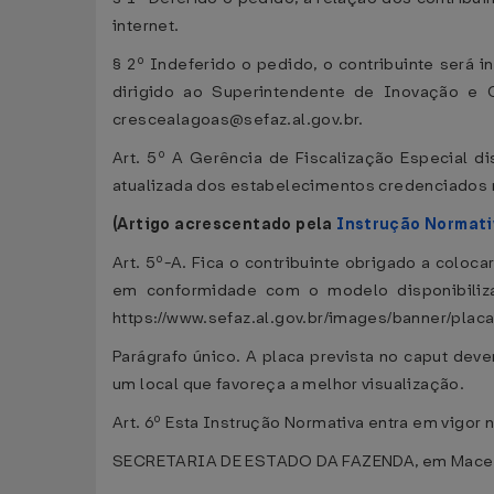
internet.
§ 2º Indeferido o pedido, o contribuinte será 
dirigido ao Superintendente de Inovação e C
crescealagoas@sefaz.al.gov.br.
Art. 5º A Gerência de Fiscalização Especial di
atualizada dos estabelecimentos credenciados
(Artigo acrescentado pela
Instrução Normati
Art. 5º-A. Fica o contribuinte obrigado a coloc
em conformidade com o modelo disponibiliza
https://www.sefaz.al.gov.br/images/banner/plac
Parágrafo único. A placa prevista no caput dev
um local que favoreça a melhor visualização.
Art. 6º Esta Instrução Normativa entra em vigor 
SECRETARIA DE ESTADO DA FAZENDA, em Maceió