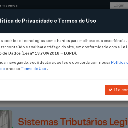
em somos
ítica de Privacidade e Termos de Uso
CONSULTORIA
SISTEMAS
COMÉRCIO EXTER
os cookies e tecnologias semelhantes para melhorar sua experiência,
zar conteúdo e analisar o tráfego do site, em conformidade com a
Lei
- Alagoas
 de Dados (Lei nº 13.709/2018 – LGPD)
.
30 DE 26/05/2025
nuar navegando, você declara que leu e concorda com nossa
Política 
ade
e nosso
Termo de Uso
.
Li e co
enciamento no âmbito do
Decreto Nº 99350/2024
, que institui o P