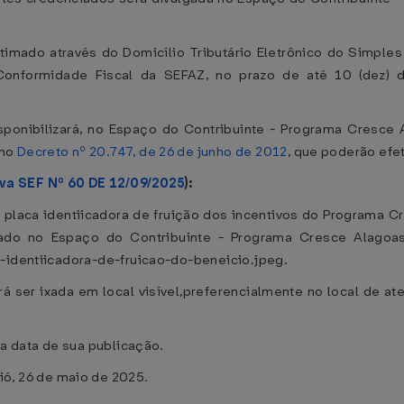
intimado através do Domicílio Tributário Eletrônico do Simple
onformidade Fiscal da SEFAZ, no prazo de até 10 (dez) d
sponibilizará, no Espaço do Contribuinte - Programa Cresce 
 no
Decreto nº 20.747, de 26 de junho de 2012
, que poderão efe
va SEF Nº 60 DE 12/09/2025
):
ar placa identiicadora de fruição dos incentivos do Programa C
do no Espaço do Contribuinte - Programa Cresce Alagoas
a-identiicadora-de-fruicao-do-beneicio.jpeg.
erá ser ixada em local visível,preferencialmente no local de 
na data de sua publicação.
, 26 de maio de 2025.