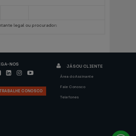
tante legal ou procurador:
IGA-NOS
JÁ SOU CLIENTE
Área do Assinante
Fale Conosco
TRABALHE CONOSCO
Telefones