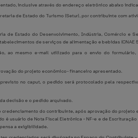
sentado, inclusive através do endereço eletrônico abaixo indic
cretaria de Estado do Turismo (Setur), por contribuinte com ati
aria de Estado do Desenvolvimento, Indústria, Comércio e Ser
stabelecimentos de serviços de alimentação e bebidas (CNAE 5
rão, ao mesmo e-mail utilizado para o envio do formulário
provação do projeto econômico- financeiro apresentado.
previsto no caput, o pedido será protocolado pela respectiva
 da decisão e o pedido arquivado.
e credenciamento do contribuinte, após aprovação do projeto 
o é usuário de Nota Fiscal Eletrônica - NF-e e de Escrituração 
pensa a exigibilidade.
intes credenciados será divulgada no Espaço do Contribuinte 