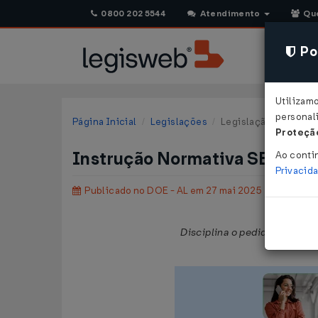
0800 202 5544
Atendimento
Qu
Pol
Utilizam
personali
Página Inicial
Legislações
Legislação Estadual 
Proteção
Instrução Normativa SEF Nº 
Ao conti
Privacid
Publicado no DOE - AL em 27 mai 2025
Disciplina o pedido de cred