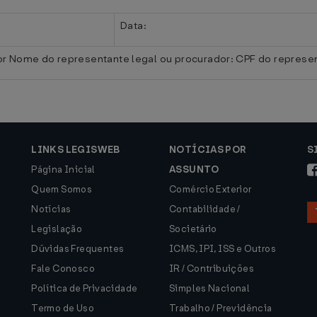
Data:
or Nome do representante legal ou procurador: CPF do represen
LINKS LEGISWEB
NOTÍCIAS POR
S
Página Inicial
ASSUNTO
Quem Somos
Comércio Exterior
Notícias
Contabilidade /
Legislação
Societário
Dúvidas Frequentes
ICMS, IPI, ISS e Outros
Fale Conosco
IR / Contribuições
Política de Privacidade
Simples Nacional
Termo de Uso
Trabalho / Previdência