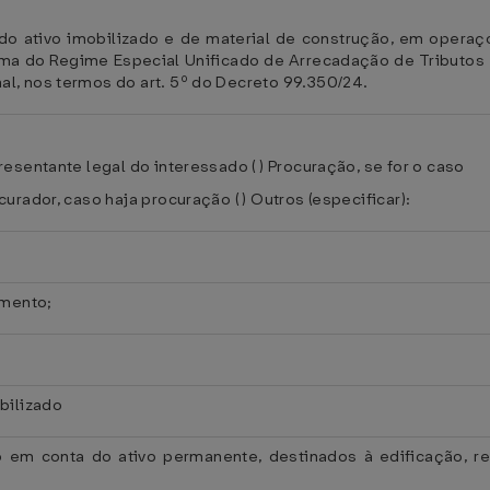
do ativo imobilizado e de material de construção, em operaço
rma do Regime Especial Unificado de Arrecadação de Tributo
l, nos termos do art. 5º do Decreto 99.350/24.
esentante legal do interessado ( ) Procuração, se for o caso
urador, caso haja procuração ( ) Outros (especificar):
imento;
bilizado
o em conta do ativo permanente, destinados à edificação, r