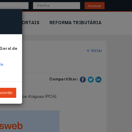
Acessar
IOR
PORTAIS
REFORMA TRIBUTÁRIA
 Geral de
Voltar
de
Compartilhar:
ncordo
rograma Cresce Alagoas (PCA).