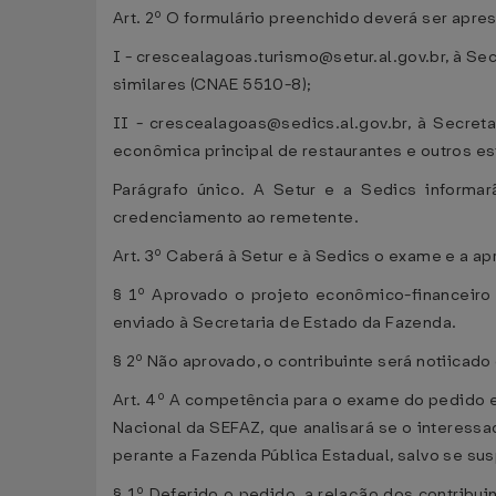
Art. 2º O formulário preenchido deverá ser apre
I - crescealagoas.turismo@setur.al.gov.br, à Se
similares (CNAE 5510-8);
II - crescealagoas@sedics.al.gov.br, à Secret
econômica principal de restaurantes e outros e
Parágrafo único. A Setur e a Sedics informa
credenciamento ao remetente.
Art. 3º Caberá à Setur e à Sedics o exame e a a
§ 1º Aprovado o projeto econômico-financeiro 
enviado à Secretaria de Estado da Fazenda.
§ 2º Não aprovado, o contribuinte será notiicado
Art. 4º A competência para o exame do pedido 
Nacional da SEFAZ, que analisará se o interessad
perante a Fazenda Pública Estadual, salvo se sus
§ 1º Deferido o pedido, a relação dos contribu