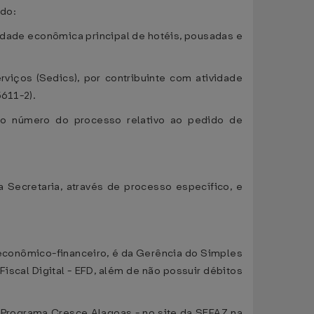
ado:
vidade econômica principal de hotéis, pousadas e
viços (Sedics), por contribuinte com atividade
611-2).
, o número do processo relativo ao pedido de
 Secretaria, através de processo específico, e
econômico-financeiro, é da Gerência do Simples
Fiscal Digital - EFD, além de não possuir débitos
- Programa Cresce Alagoas - no site da SEFAZ na