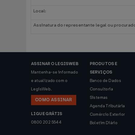
Local:
Assinatura do representante legal ou procurad
ASSINAR O LEGISWEB
PRODUTOS E
Mantenha-se informado
SERVIÇOS
e atualizado com o
Banco de Dados
LegisWeb.
Consultoria
Sistemas
COMO ASSINAR
Agenda Tributária
LIGUE GRÁTIS
Comércio Exterior
0800 202 5544
Boletim Diário